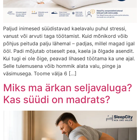
Paljud inimesed süüdistavad kaelavalu puhul stressi,
vanust või arvuti taga töötamist. Kuid mõnikord võib
põhjus peituda palju lähemal – padjas, millel magad igal
ööl. Padi mõjutab otseselt pea, kaela ja õlgade asendit.
Kui tugi ei ole õige, peavad lihased töötama ka une ajal.
Selle tulemusena võib hommik alata valu, pinge ja
väsimusega. Toome välja 6 […]
Miks ma ärkan seljavaluga?
Kas süüdi on madrats?