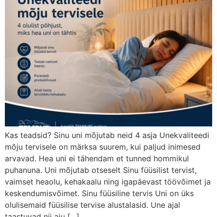
Kas teadsid? Sinu uni mõjutab neid 4 asja Unekvaliteedi
mõju tervisele on märksa suurem, kui paljud inimesed
arvavad. Hea uni ei tähendam et tunned hommikul
puhanuna. Uni mõjutab otseselt Sinu füüsilist tervist,
vaimset heaolu, kehakaalu ning igapäevast töövõimet ja
keskendumisvõimet. Sinu füüsiline tervis Uni on üks
olulisemaid füüsilise tervise alustalasid. Une ajal
taastuvad nii aju […]