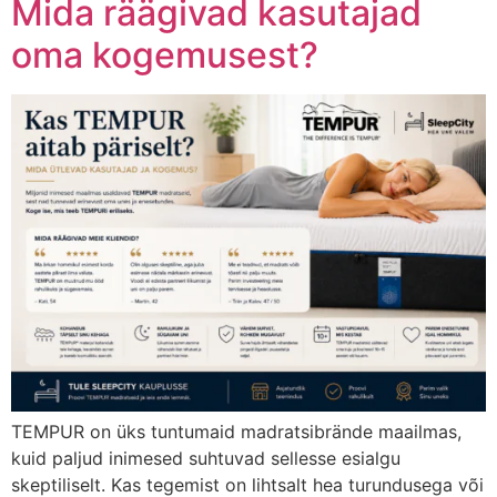
Mida räägivad kasutajad
oma kogemusest?
TEMPUR on üks tuntumaid madratsibrände maailmas,
kuid paljud inimesed suhtuvad sellesse esialgu
skeptiliselt. Kas tegemist on lihtsalt hea turundusega või