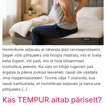
Hommikune seljavalu ei tähenda alati terviseprobleemi.
Sageli võib põhjuseks olla hoopis madrats, mis ei toeta
keha õigesti, või padi, mis ei hoia lülisammast
loomulikus asendis. Kui valu on kõige tugevam just
ärgates ja päeva jooksul leeveneb, tasub üle vaadata
oma magamissüsteem. Toome välja 7 olukorda, kus
tasub kahtlustada, et hommikuse seljavalu ja halva une
põhjuseks […]
Kas TEMPUR aitab päriselt?