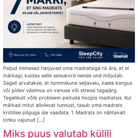
Paljud inimesed harjuvad oma madratsiga nii ära, et ei
märkagi, kuidas selle seisukord nende und mõjutab.
Sageli arvatakse, et hommikune seljavalu, kaela kangus
või pidev väsimus on vanuse või stressi tagajärg.
Tegelikult võib probleem peituda hoopis madratsis. Kui
märkad mitut allolevat tunnust, tasub oma madrats
kriitilise pilguga üle vaadata. 1. Madrats on nähtavalt
lohku vajunud […]
Miks puus valutab külili