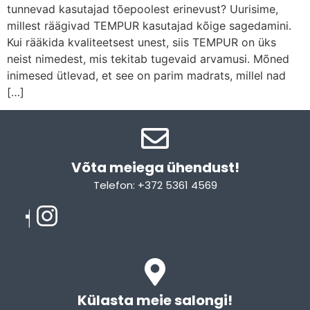
tunnevad kasutajad tõepoolest erinevust? Uurisime,
millest räägivad TEMPUR kasutajad kõige sagedamini.
Kui rääkida kvaliteetsest unest, siis TEMPUR on üks
neist nimedest, mis tekitab tugevaid arvamusi. Mõned
inimesed ütlevad, et see on parim madrats, millel nad
[…]
Võta meiega ühendust!​
Telefon: +372 5361 4569
Email: info@sleepcity.ee
Külasta meie salongi!