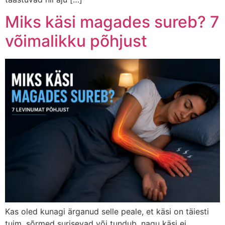
Miks käsi magades sureb? 7
võimalikku põhjust
Kas oled kunagi ärganud selle peale, et käsi on täiesti
tuim, sõrmed surisevad või tundub, nagu käsi ei