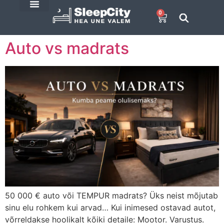
0
SleepCity blogi
E-Pood
Auto vs madrats
50 000 € auto või TEMPUR madrats? Üks neist mõjutab
sinu elu rohkem kui arvad… Kui inimesed ostavad autot,
võrreldakse hoolikalt kõiki detaile: Mootor. Varustus.