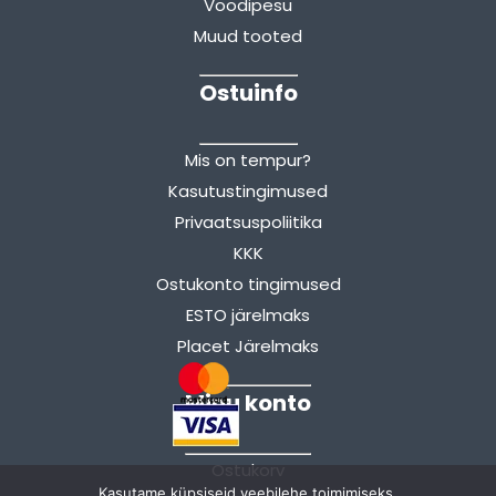
Voodipesu
Muud tooted
Ostuinfo
Mis on tempur?
Kasutustingimused
Privaatsuspoliitika
KKK
Ostukonto tingimused
ESTO järelmaks
Placet Järelmaks
Minu konto
Ostukorv
Kasutame küpsiseid veebilehe toimimiseks.