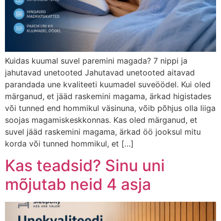
Kuidas kuumal suvel paremini magada? 7 nippi ja
jahutavad unetooted Jahutavad unetooted aitavad
parandada une kvaliteeti kuumadel suveöödel. Kui oled
märganud, et jääd raskemini magama, ärkad higistades
või tunned end hommikul väsinuna, võib põhjus olla liiga
soojas magamiskeskkonnas. Kas oled märganud, et
suvel jääd raskemini magama, ärkad öö jooksul mitu
korda või tunned hommikul, et […]
Kas teadsid? Sinu uni
mõjutab neid 4 asja