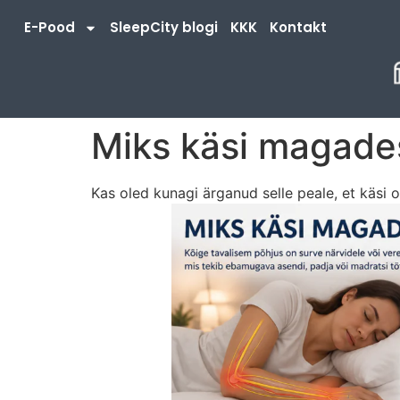
E-Pood
SleepCity blogi
KKK
Kontakt
Miks käsi magades
Kas oled kunagi ärganud selle peale, et käsi 