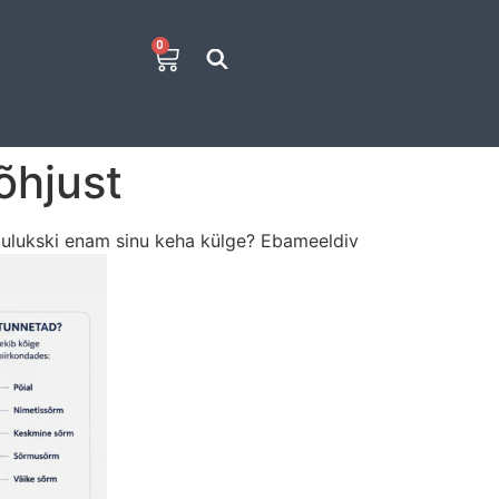
0
õhjust
 kuulukski enam sinu keha külge? Ebameeldiv