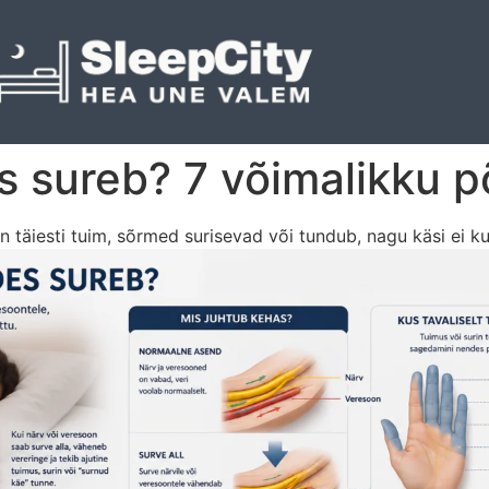
 sureb? 7 võimalikku p
on täiesti tuim, sõrmed surisevad või tundub, nagu käsi ei