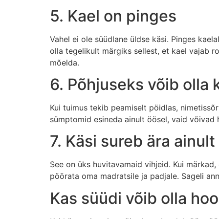
5. Kael on pinges
Vahel ei ole süüdlane üldse käsi. Pinges kaela
olla tegelikult märgiks sellest, et kael vajab 
mõelda.
6. Põhjuseks võib olla
Kui tuimus tekib peamiselt pöidlas, nimetissõ
sümptomid esineda ainult öösel, vaid võivad h
7. Käsi sureb ära ainul
See on üks huvitavamaid vihjeid. Kui märkad, e
pöörata oma madratsile ja padjale. Sageli an
Kas süüdi võib olla ho