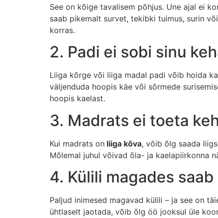
See on kõige tavalisem põhjus. Une ajal ei ko
saab pikemalt survet, tekibki tuimus, surin võ
korras.
2. Padi ei sobi sinu keh
Liiga kõrge või liiga madal padi võib hoida k
väljenduda hoopis käe või sõrmede surisemise
hoopis kaelast.
3. Madrats ei toeta keh
Kui madrats on
liiga kõva
, võib õlg saada liig
Mõlemal juhul võivad õla- ja kaelapiirkonna n
4. Külili magades saab
Paljud inimesed magavad külili – ja see on täi
ühtlaselt jaotada, võib õlg öö jooksul üle ko