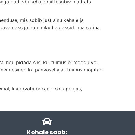
ega padi või kehale mittesobiv madrats
enduse, mis sobib just sinu kehale ja
mugavamaks ja hommikud algaksid ilma surina
ti nõu pidada siis, kui tuimus ei möödu või
leem esineb ka päevasel ajal, tuimus mõjutab
emal, kui arvata oskad – sinu padjas,
Kohale saab: