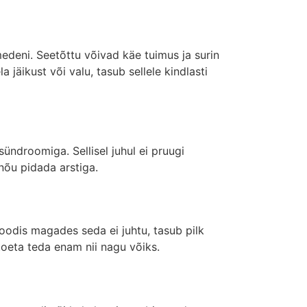
medeni. Seetõttu võivad käe tuimus ja surin
 jäikust või valu, tasub sellele kindlasti
ündroomiga. Sellisel juhul ei pruugi
nõu pidada arstiga.
voodis magades seda ei juhtu, tasub pilk
oeta teda enam nii nagu võiks.