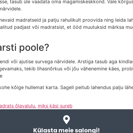
össe, tasub üle vaadata oma magamiskeskkond. Vale kõrgus
 närvidele.
aid madratseid ja patju rahulikult proovida ning leida lah
 valitud padjast või madratsist, et ööd muutuksid märksa 
arsti poole?
i või ajutise survega närvidele. Arstiga tasub aga kindlas
gevamaks, tekib lihasnõrkus või jõu vähenemine käes, prob
se
kohe kõige hullemat karta. Sageli peitub lahendus palju läh
drats õlavalulu
,
miks käsi sureb
Külasta meie salongi!