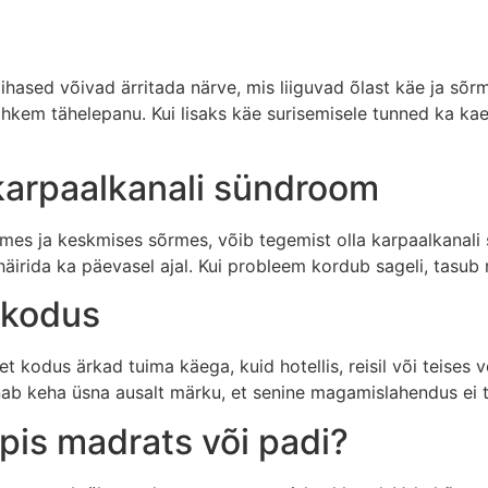
lihased võivad ärritada närve, mis liiguvad õlast käe ja sõr
rohkem tähelepanu. Kui lisaks käe surisemisele tunned ka kaela
 karpaalkanali sündroom
rmes ja keskmises sõrmes, võib tegemist olla karpaalkanali s
äirida ka päevasel ajal. Kui probleem kordub sageli, tasub 
t kodus
t kodus ärkad tuima käega, kuid hotellis, reisil või teises 
nab keha üsna ausalt märku, et senine magamislahendus ei t
opis madrats või padi?