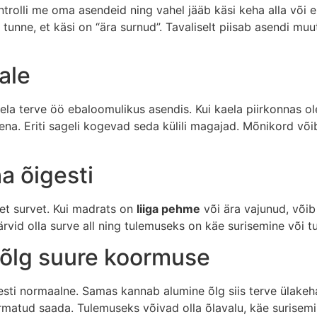
ntrolli me oma asendeid ning vahel jääb käsi keha alla või
i tunne, et käsi on “ära surnud”. Tavaliselt piisab asendi mu
ale
aela terve öö ebaloomulikus asendis. Kui kaela piirkonnas o
na. Eriti sageli kogevad seda külili magajad. Mõnikord võ
a õigesti
set survet. Kui madrats on
liiga pehme
või ära vajunud, või
ärvid olla surve all ning tulemuseks on käe surisemine või t
 õlg suure koormuse
esti normaalne. Samas kannab alumine õlg siis terve ülakeha
ormatud saada. Tulemuseks võivad olla õlavalu, käe surisemi