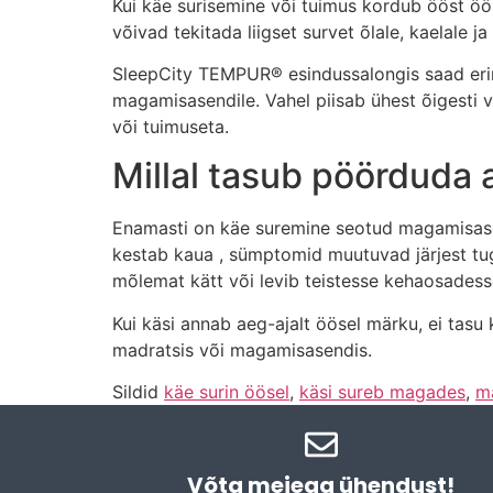
Kui käe surisemine või tuimus kordub ööst ö
võivad tekitada liigset survet õlale, kaelale ja
SleepCity TEMPUR® esindussalongis saad erinev
magamisasendile. Vahel piisab ühest õigesti
või tuimuseta.
Millal tasub pöörduda 
Enamasti on käe suremine seotud magamisasend
kestab kaua , sümptomid muutuvad järjest tu
mõlemat kätt või levib teistesse kehaosades
Kui käsi annab aeg-ajalt öösel märku, ei tasu 
madratsis või magamisasendis.
Sildid
käe surin öösel
,
käsi sureb magades
,
ma
Võta meiega ühendust!​