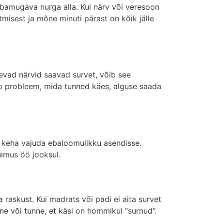
 ebamugava nurga alla. Kui närv või veresoon
utmisest ja mõne minuti pärast on kõik jälle
levad närvid saavad survet, võib see
ib probleem, mida tunned käes, alguse saada
b keha vajuda ebaloomulikku asendisse.
uimus öö jooksul.
 raskust. Kui madrats või padi ei aita survet
ne või tunne, et käsi on hommikul “surnud”.