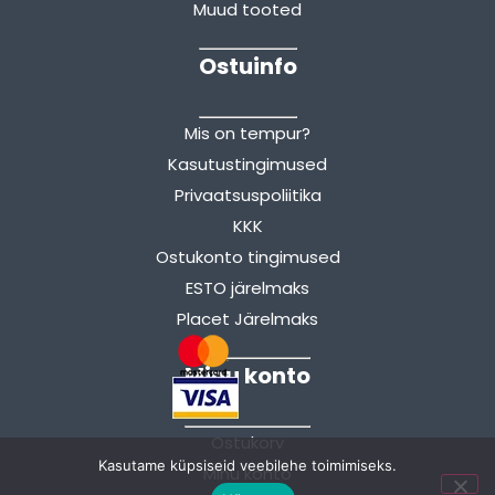
Muud tooted
Ostuinfo
Mis on tempur?
Kasutustingimused
Privaatsuspoliitika
KKK
Ostukonto tingimused
ESTO järelmaks
Placet Järelmaks
Minu konto
Ostukorv
Kasutame küpsiseid veebilehe toimimiseks.
Minu konto