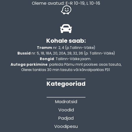
Oleme avatud: E-R 10-19, L 10-16
Kohale saab:
Tramm
nr: 2, 4 (p.Tallinn-Väike)
Bussid
nr: 5, 18, 18A, 20, 20A, 28, 32, 36 (p. Tallinn-Väike)
Rongid
: Tallinn-Väike jaam.
Autoga parkimine
: parkida Pärnu mnt poolses osas tasuta,
Olerex tanklas 30 min tasuta või kõrvalparklas P31
Kategooriad
Madratsid
Voodid
Padjad
Voodipesu