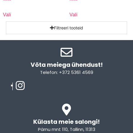
Vali
Vali
Filtreeri tooteid
Võta meiega ühendust!​
Telefon: +372 5361 4569
Email: info@sleepcity.ee
Külasta meie salongi!
Pärnu mnt 110, Tallinn, 11313