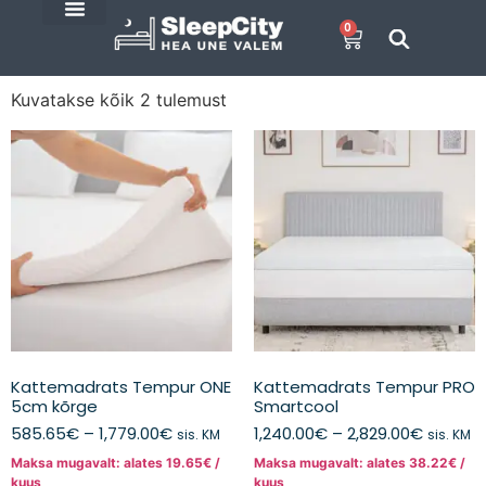
0
SleepCity blogi
E-Pood
Kuvatakse kõik 2 tulemust
Kattemadrats Tempur ONE
Kattemadrats Tempur PRO
5cm kõrge
Smartcool
585.65
€
–
1,779.00
€
1,240.00
€
–
2,829.00
€
sis. KM
sis. KM
Maksa mugavalt: alates
19.65
€
/
Maksa mugavalt: alates
38.22
€
/
kuus
kuus