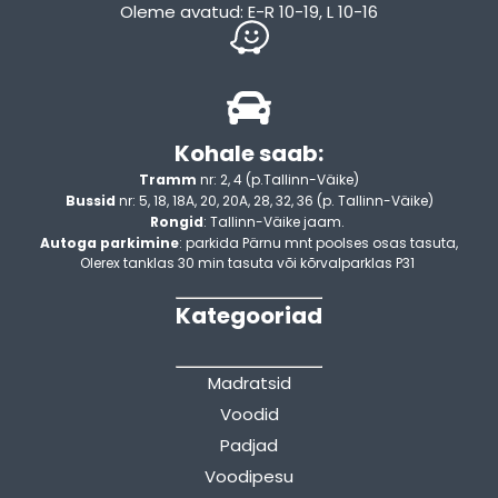
Oleme avatud: E-R 10-19, L 10-16
Kohale saab:
Tramm
nr: 2, 4 (p.Tallinn-Väike)
Bussid
nr: 5, 18, 18A, 20, 20A, 28, 32, 36 (p. Tallinn-Väike)
Rongid
: Tallinn-Väike jaam.
Autoga parkimine
: parkida Pärnu mnt poolses osas tasuta,
Olerex tanklas 30 min tasuta või kõrvalparklas P31
Kategooriad
Madratsid
Voodid
Padjad
Voodipesu