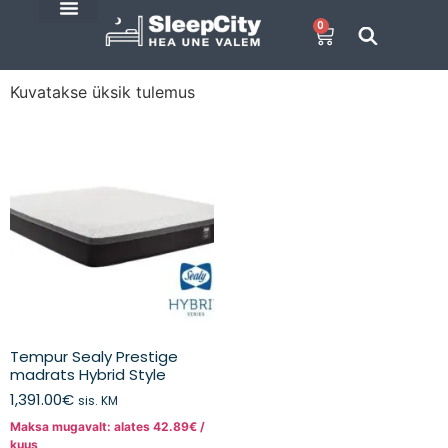
0
SleepCity blogi
E-Pood
Kuvatakse üksik tulemus
Tempur Sealy Prestige
madrats Hybrid Style
1,391.00
€
sis. KM
Maksa mugavalt: alates
42.89
€
/
kuus