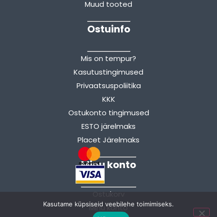
Muud tooted
Ostuinfo
Mis on tempur?
Kasutustingimused
Privaatsuspoliitika
KKK
Ostukonto tingimused
ESTO järelmaks
Placet Järelmaks
Minu konto
Ostukorv
Kasutame küpsiseid veebilehe toimimiseks.
Minu konto