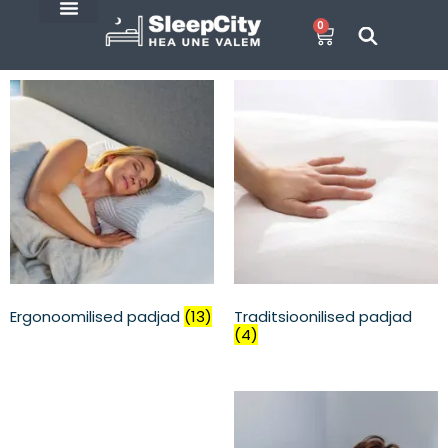
0
SleepCity blogi
E-Pood
Ergonoomilised padjad
(13)
Traditsioonilised padjad
(4)