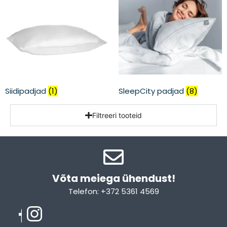
Siidipadjad
(1)
SleepCity padjad
(8)
Filtreeri tooteid
Võta meiega ühendust!​
Telefon: +372 5361 4569
Email: info@sleepcity.ee