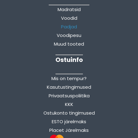
Madratsid
Voodid
Padjad
Voodipesu
Muud tooted
Ostuinfo
Mis on tempur?
Kasutustingimused
Privaatsuspoliitika
KKK
Ostukonto tingimused
ESTO järelmaks
Placet Järelmaks