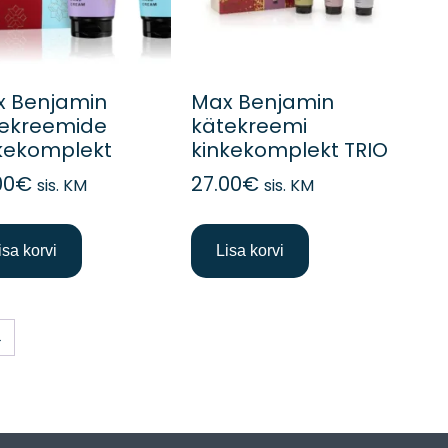
 Benjamin
Max Benjamin
ekreemide
kätekreemi
kekomplekt
kinkekomplekt TRIO
00
€
27.00
€
sis. KM
sis. KM
isa korvi
Lisa korvi
→