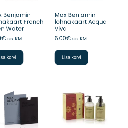
 Benjamin
Max Benjamin
nakaart French
lõhnakaart Acqua
en Water
Viva
0
€
6.00
€
sis. KM
sis. KM
isa korvi
Lisa korvi