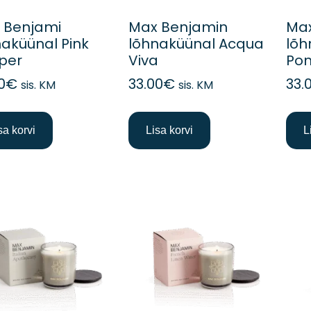
 Benjami
Max Benjamin
Max
naküünal Pink
lõhnaküünal Acqua
lõh
per
Viva
Po
0
€
33.00
€
33.
sis. KM
sis. KM
sa korvi
Lisa korvi
L