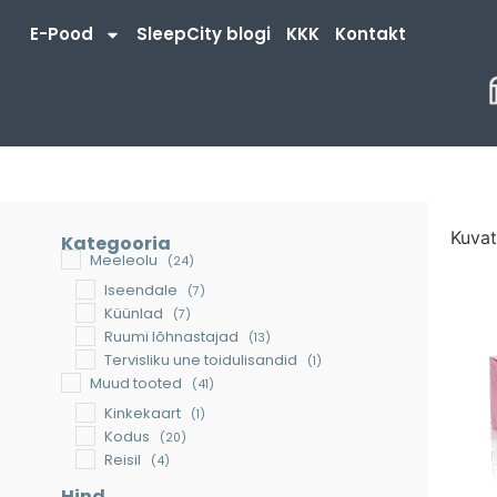
E-Pood
SleepCity blogi
KKK
Kontakt
Kuvat
Kategooria
Meeleolu
(24)
Iseendale
(7)
Küünlad
(7)
Ruumi lõhnastajad
(13)
Tervisliku une toidulisandid
(1)
Muud tooted
(41)
Kinkekaart
(1)
Kodus
(20)
Reisil
(4)
Tööl
(1)
Hind