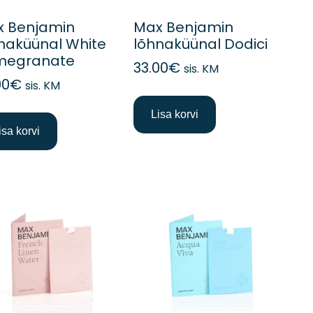
 Benjamin
Max Benjamin
naküünal White
lõhnaküünal Dodici
megranate
33.00
€
sis. KM
00
€
sis. KM
Lisa korvi
isa korvi