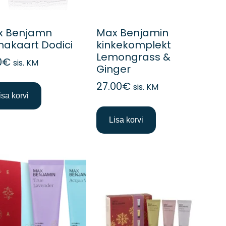
x Benjamn
Max Benjamin
nakaart Dodici
kinkekomplekt
Lemongrass &
0
€
sis. KM
Ginger
27.00
€
sis. KM
isa korvi
Lisa korvi