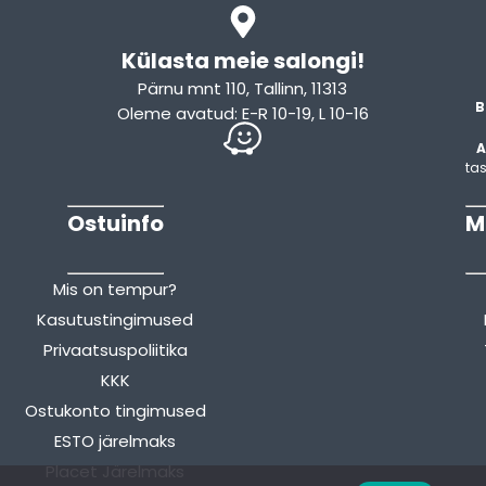
Külasta meie salongi!
Pärnu mnt 110, Tallinn, 11313
B
Oleme avatud: E-R 10-19, L 10-16
A
tas
Ostuinfo
M
Mis on tempur?
Kasutustingimused
Privaatsuspoliitika
KKK
Ostukonto tingimused
ESTO järelmaks
Placet Järelmaks