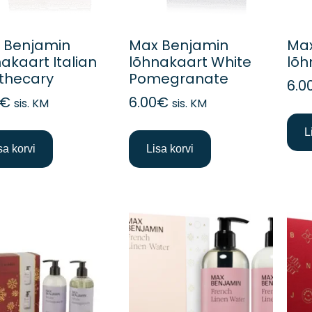
 Benjamin
Max Benjamin
Ma
akaart Italian
lõhnakaart White
lõh
thecary
Pomegranate
6.0
€
6.00
€
sis. KM
sis. KM
L
sa korvi
Lisa korvi