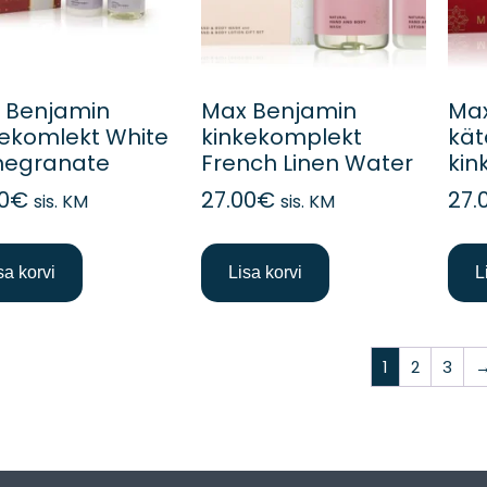
 Benjamin
Max Benjamin
Max
kekomlekt White
kinkekomplekt
kät
egranate
French Linen Water
kin
0
€
27.00
€
27.
sis. KM
sis. KM
sa korvi
Lisa korvi
L
1
2
3