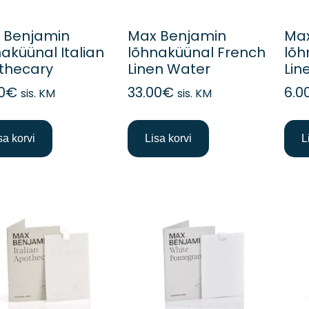
 Benjamin
Max Benjamin
Max
aküünal Italian
lõhnaküünal French
lõh
thecary
Linen Water
Lin
0
€
33.00
€
6.0
sis. KM
sis. KM
sa korvi
Lisa korvi
L