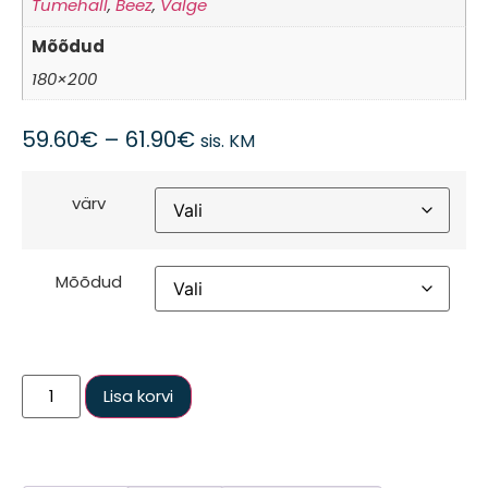
Tumehall
,
Beez
,
Valge
Mõõdud
180×200
59.60
€
–
61.90
€
sis. KM
värv
Mõõdud
Lisa korvi