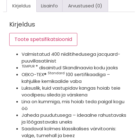
Kirjeldus
Lisainfo
Arvustused (0)
Kirjeldus
Toote spetsifikatsioonid
Valmistatud 400 niiditihedusega jacquard-
puuvillasatiinist
TEMPUR ®
disainitud Skandinaavia kodu jaoks
Standard
OEKO-TEX®
100 sertifikaadiga –
kahjulike kemikaalide vaba
Luksuslik, kuid vastupidav kangas hoiab teie
voodipesu sileda ja värskena
Lina on kummiga, mis hoiab teda paigal kogu
öö
Jaheda puudutusega – ideaalne rahustavaks
ja lõõgastavaks uneks
Saadaval kolmes klassikalises värvitoonis:
valge, tumehall ja beez