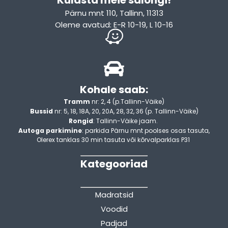
Külasta meie salongi!
Pärnu mnt 110, Tallinn, 11313
Oleme avatud: E-R 10-19, L 10-16
Kohale saab:
Tramm
nr: 2, 4 (p.Tallinn-Väike)
Bussid
nr: 5, 18, 18A, 20, 20A, 28, 32, 36 (p. Tallinn-Väike)
Rongid
: Tallinn-Väike jaam.
Autoga parkimine
: parkida Pärnu mnt poolses osas tasuta,
Olerex tanklas 30 min tasuta või kõrvalparklas P31
Kategooriad
Madratsid
Voodid
Padjad