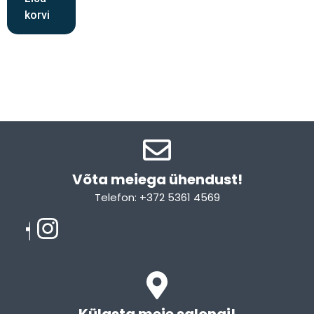
korvi
Võta meiega ühendust!​
Telefon: +372 5361 4569
Email: info@sleepcity.ee