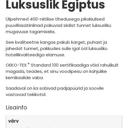
Luksuslik Egiptus
Ülipehmed 400-niitilise tihedusega pikakiulised
puuvillasatiinlinad pakuvad siidist tunnet luksusliku
mugavuse tagamiseks.
See kvaliteetne kangas pakub karget, puhast ja
jahedat tunnet, pakkudes sulle igal ööl luksusliku
hotellikvaliteediga elamuse.
®
OEKO-TEX
Standard 100 sertifikaadiga võid rahulikult
magada, teades, et sinu voodipesu on kahjulike
kemikaalide vaba.
Saadaval on ka sobivad padjapüürid ja soovile
vastavad tekikotid.
Lisainfo
värv