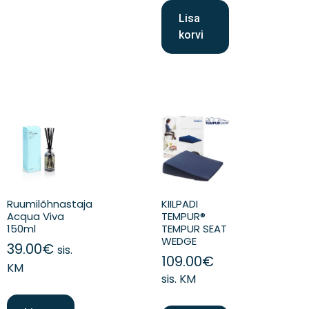
Lisa
korvi
Ruumilõhnastaja
KIILPADI
Acqua Viva
TEMPUR®
150ml
TEMPUR SEAT
WEDGE
39.00
€
sis.
109.00
€
KM
sis. KM