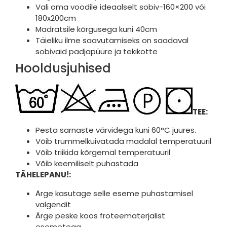
Vali oma voodile ideaalselt sobiv-160×200 või
180x200cm
Madratsile kõrgusega kuni 40cm
Täieliku ilme saavutamiseks on saadaval
sobivaid padjapüüre ja tekikotte
Hooldusjuhised
TEE:
Pesta sarnaste värvidega kuni 60°C juures.
Võib trummelkuivatada madalal temperatuuril
Võib triikida kõrgemal temperatuuril
Võib keemiliselt puhastada
TÄHELEPANU!:
Ärge kasutage selle eseme puhastamisel
valgendit
Ärge peske koos froteematerjalist
esemetega