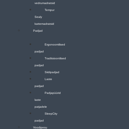
vedrumadratsid
Tempur
Sealy
kattemadratsid
Padjad
Ergonoomilised
padjad
Traditsioonilised
padjad
Siidipadjad
Laste
padjad
Padjapüürid
laste
patjadele
SleepCity
padjad
Voodipesu