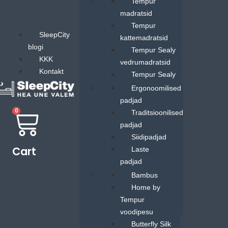
Madratsid
Tempur
madratsid
Tempur
SleepCity
kattemadratsid
blogi
Tempur Sealy
KKK
vedrumadratsid
Kontakt
Tempur Sealy
kattemadratsid
Padjad
Ergonoomilised
padjad
0
Traditsioonilised
padjad
Siidipadjad
Cart
Laste
padjad
Padjapüürid
Voodipesu
Bambus
laste patjadele
Home by
SleepCity
Tempur
padjad
voodipesu
Butterfly Silk