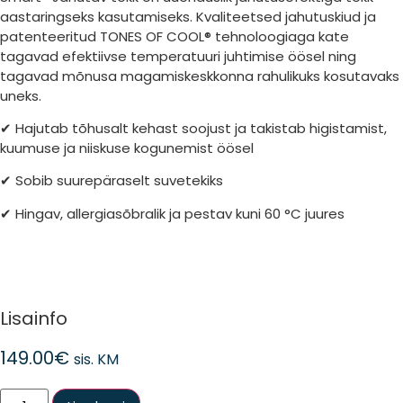
aastaringseks kasutamiseks. Kvaliteetsed jahutuskiud ja
patenteeritud TONES OF COOL® tehnoloogiaga kate
tagavad efektiivse temperatuuri juhtimise öösel ning
tagavad mõnusa magamiskeskkonna rahulikuks kosutavaks
uneks.
✔ Hajutab tõhusalt kehast soojust ja takistab higistamist,
kuumuse ja niiskuse kogunemist öösel
✔ Sobib suurepäraselt suvetekiks
✔ Hingav, allergiasõbralik ja pestav kuni 60 °C juures
Lisainfo
149.00
€
sis. KM
Smart