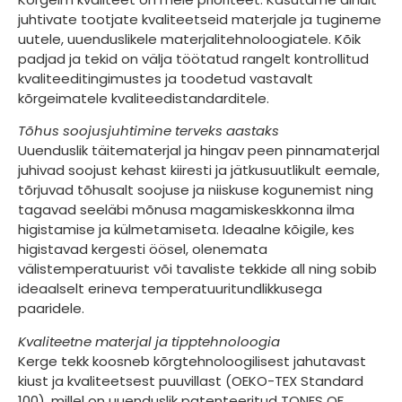
juhtivate tootjate kvaliteetseid materjale ja tugineme
uutele, uuenduslikele materjalitehnoloogiatele. Kõik
padjad ja tekid on välja töötatud rangelt kontrollitud
kvaliteeditingimustes ja toodetud vastavalt
kõrgeimatele kvaliteedistandarditele.
Tõhus soojusjuhtimine terveks aastaks
Uuenduslik täitematerjal ja hingav peen pinnamaterjal
juhivad soojust kehast kiiresti ja jätkusuutlikult eemale,
tõrjuvad tõhusalt soojuse ja niiskuse kogunemist ning
tagavad seeläbi mõnusa magamiskeskkonna ilma
higistamise ja külmetamiseta. Ideaalne kõigile, kes
higistavad kergesti öösel, olenemata
välistemperatuurist või tavaliste tekkide all ning sobib
ideaalselt erineva temperatuuritundlikkusega
paaridele.
Kvaliteetne materjal ja tipptehnoloogia
Kerge tekk koosneb kõrgtehnoloogilisest jahutavast
kiust ja kvaliteetsest puuvillast (OEKO-TEX Standard
100), millel on uuenduslik patenteeritud TONES OF