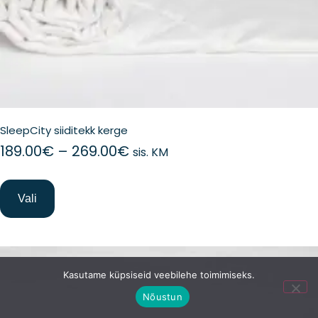
SleepCity siiditekk kerge
Hinnavahemik:
189.00
€
–
269.00
€
sis. KM
189.00€
kuni
269.00€
Vali
Sellel
tootel
Kasutame küpsiseid veebilehe toimimiseks.
on
Nõustun
mitu