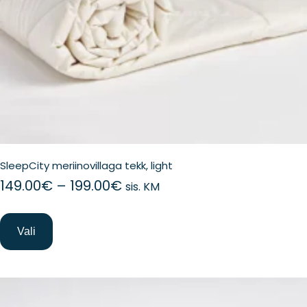
SleepCity meriinovillaga tekk, light
Hinnavahemik:
149.00
€
–
199.00
€
sis. KM
149.00€
kuni
199.00€
Vali
Sellel
tootel