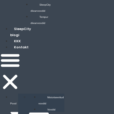
SleepCity
diivanvoodid
Tempur
diivanvoodid
SleepCity
blogi
KKK
Kontakt
E-
Voodid
Motoriseeritud
Pood
voodid
Voodid