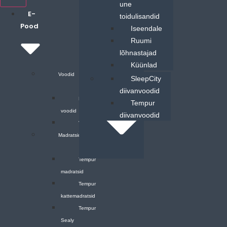
une
E-
toidulisandid
Pood
Iseendale
Ruumi
lõhnastajad
Küünlad
Voodid
Mööbel
SleepCity
diivanvoodid
Motoriseeritud
Tempur
voodid
diivanvoodid
Voodid
Madratsid
Tempur
madratsid
Tempur
kattemadratsid
Tempur
Sealy