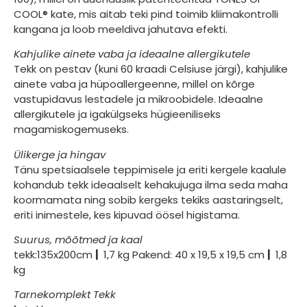
COOL® kate, mis aitab teki pind toimib kliimakontrolli
kangana ja loob meeldiva jahutava efekti.
Kahjulike ainete vaba ja ideaalne allergikutele
Tekk on pestav (kuni 60 kraadi Celsiuse järgi), kahjulike
ainete vaba ja hüpoallergeenne, millel on kõrge
vastupidavus lestadele ja mikroobidele. Ideaalne
allergikutele ja igakülgseks hügieeniliseks
magamiskogemuseks.
Ülikerge ja hingav
Tänu spetsiaalsele teppimisele ja eriti kergele kaalule
kohandub tekk ideaalselt kehakujuga ilma seda maha
koormamata ning sobib kergeks tekiks aastaringselt,
eriti inimestele, kes kipuvad öösel higistama.
Suurus, mõõtmed ja kaal
tekk:
135x200cm
|
1,7 kg Pakend: 40 x 19,5 x 19,5 cm
|
1,8
kg
Tarnekomplekt Tekk