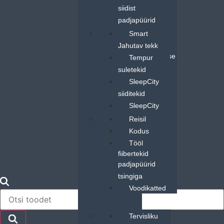
siidist
padjapüürid
Decoflux
Tekid
Smart
voodipesu
Jahutav tekk
BeddingHouse
Tempur
voodipesu
suletekid
SleepCity
SleepCity
orgaaniline
siiditekid
voodipesu
SleepCity
Tempur
meriinovillast
Muud
Reisil
kaitselinad
tekid
tooted
Kodus
Tencel
Tempur
Tööl
kaitselinad ja-
fiibertekid
padjapüürid
tsingiga
Voodikatted
Products
search
Meeleolu
Tervisliku