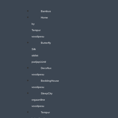
Bambus
Home
by
Tempur
voodipesu
Butterfly
Silk
siidist
padjapüürid
Decoflux
voodipesu
BeddingHouse
voodipesu
SleepCity
orgaaniline
voodipesu
Tempur