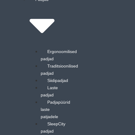
Ergonoomilised
padjad
Traditsioonilised
padjad
Siidipadjad
Laste
padjad
Padjapüürid
laste
patjadele
SleepCity
padjad