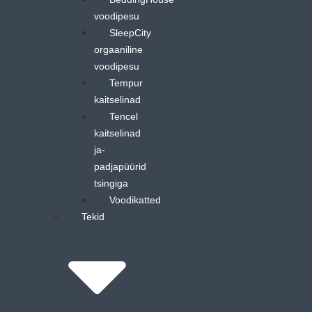
voodipesu
SleepCity
orgaaniline
voodipesu
Tempur
kaitselinad
Tencel
kaitselinad
ja-
padjapüürid
tsingiga
Voodikatted
Tekid