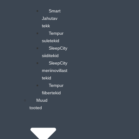
Smart
Jahutav
tekk
Tempur
suletekid
SleepCity
siiditekid
SleepCity
meriinovillast
tekid
Tempur
fiibertekid
Muud
tooted