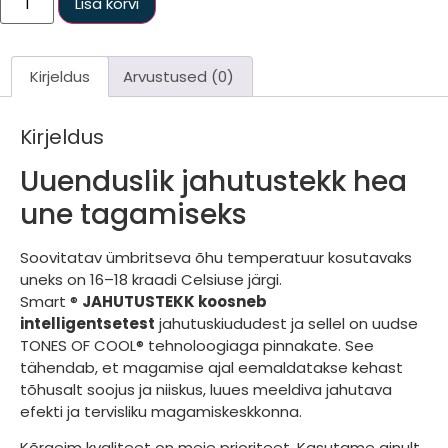
Lisa korvi
Jahutav
tekk
kogus
Kirjeldus
Arvustused (0)
Kirjeldus
Uuenduslik jahutustekk hea
une tagamiseks
Soovitatav ümbritseva õhu temperatuur kosutavaks
uneks on 16–18 kraadi Celsiuse järgi.
Smart ®
JAHUTUSTEKK koosneb
intelligentsetest
jahutuskiududest ja sellel on uudse
TONES OF COOL® tehnoloogiaga pinnakate. See
tähendab, et magamise ajal eemaldatakse kehast
tõhusalt soojus ja niiskus, luues meeldiva jahutava
efekti ja tervisliku magamiskeskkonna.
Kõrgeim kvaliteet on meie prioriteet. Kasutame ainult