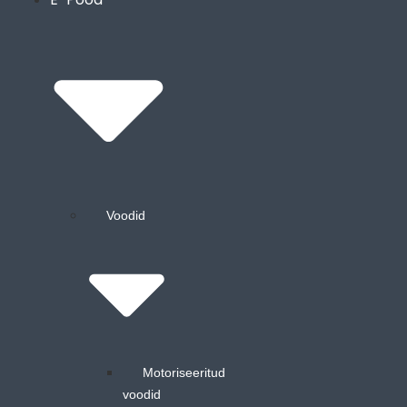
Liigu
sisu
juurde
Voodid
Motoriseeritud
voodid