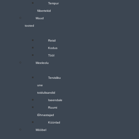
Tempur
fiibertekid
Muud
tooted
Reisil
Kodus
Tööl
Meeleolu
Tervisliku
une
toidulisandid
Iseendale
Ruumi
lõhnastajad
Küünlad
Mööbel