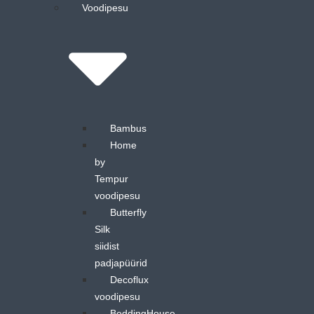
Voodipesu
Bambus
Home
by
Tempur
voodipesu
Butterfly
Silk
siidist
padjapüürid
Decoflux
voodipesu
BeddingHouse