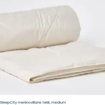
on
mitu
varianti.
Valikuid
saab
teha
tootelehel.
SleepCity meriinovillane tekk, medium