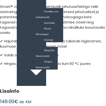
Smart® Jahutav tekk on uuenduslik jahutusefektiga tekk
aastaringseks kasutamiseks. Kvaliteetsed jahutuskiud ja
Meeleolu
Tervisliku une
patenteeritud TONES OF COOL® tehnoloogiaga kate
toidulisandid
tagavad efektiivse temperatuuri juhtimise öösel ning
Iseendale
tagavad mõnusa magamiskeskkonna rahulikuks kosutavaks
Ruumi
uneks.
lõhnastajad
Küünlad
✔ Hajutab tõhusalt kehast soojust ja takistab higistamist,
kuumuse ja niiskuse kogunemist öösel
Mööbel
SleepCity
✔ Sobib suurepäraselt suvetekiks
diivanvoodid
Tempur
✔ Hingav, allergiasõbralik ja pestav kuni 60 °C juures
diivanvoodid
Lisainfo
149.00
€
sis. KM