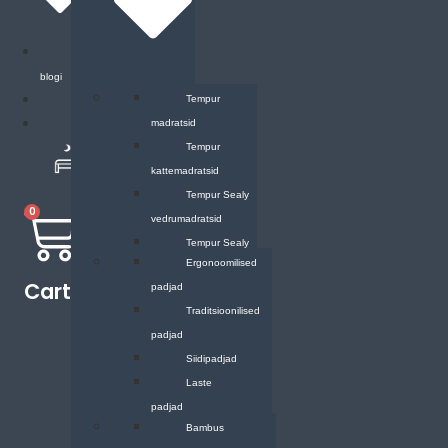
SleepCity
blogi
Madratsid
Tempur
KKK
madratsid
Kontakt
Tempur
kattemadratsid
Tempur Sealy
0
vedrumadratsid
Tempur Sealy
Padjad
Ergonoomilised
kattemadratsid
Cart
padjad
Traditsioonilised
padjad
Siidipadjad
Laste
padjad
Voodipesu
Bambus
Padjapüürid laste