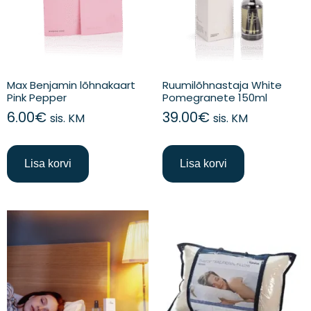
Max Benjamin lõhnakaart
Ruumilõhnastaja White
Pink Pepper
Pomegranete 150ml
6.00
€
39.00
€
sis. KM
sis. KM
Lisa korvi
Lisa korvi