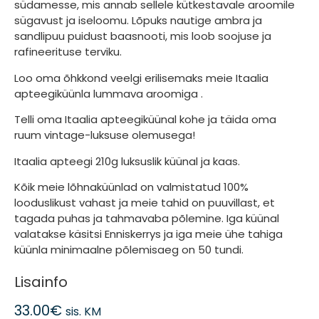
südamesse, mis annab sellele kütkestavale aroomile
sügavust ja iseloomu. Lõpuks nautige ambra ja
sandlipuu puidust baasnooti, ​​mis loob soojuse ja
rafineerituse terviku.
Loo oma õhkkond veelgi erilisemaks meie Itaalia
apteegiküünla
lummava aroomiga .
Telli oma
Itaalia apteegiküünal
kohe ja täida oma
ruum vintage-luksuse olemusega!
Itaalia apteegi 210g luksuslik küünal ja kaas.
Kõik meie lõhnaküünlad on valmistatud 100%
looduslikust vahast ja meie tahid on puuvillast, et
tagada puhas ja tahmavaba põlemine. Iga küünal
valatakse käsitsi Enniskerrys ja iga meie ühe tahiga
küünla minimaalne põlemisaeg on 50 tundi.
Lisainfo
33.00
€
sis. KM