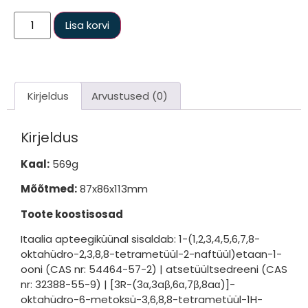
Lisa korvi
Kirjeldus
Arvustused (0)
Kirjeldus
Kaal:
569g
Mõõtmed:
87x86x113mm
Toote koostisosad
Itaalia apteegiküünal sisaldab: 1-(1,2,3,4,5,6,7,8-
oktahüdro-2,3,8,8-tetrametüül-2-naftüül)etaan-1-
ooni (CAS nr: 54464-57-2) | atsetüültsedreeni (CAS
nr: 32388-55-9) | [3R-(3α,3aβ,6α,7β,8aα)]-
oktahüdro-6-metoksü-3,6,8,8-tetrametüül-1H-