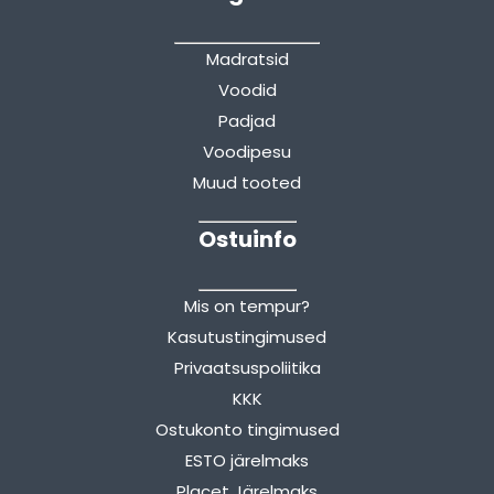
Madratsid
Voodid
Padjad
Voodipesu
Muud tooted
Ostuinfo
Mis on tempur?
Kasutustingimused
Privaatsuspoliitika
KKK
Ostukonto tingimused
ESTO järelmaks
Placet Järelmaks