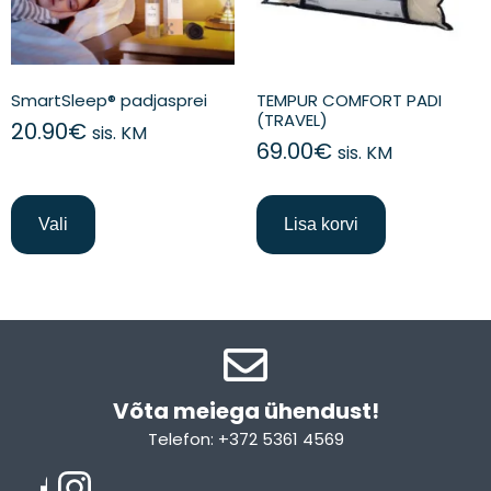
SmartSleep® padjasprei
TEMPUR COMFORT PADI
(TRAVEL)
20.90
€
sis. KM
69.00
€
sis. KM
Vali
Lisa korvi
Võta meiega ühendust!​
Telefon: +372 5361 4569
Email: info@sleepcity.ee