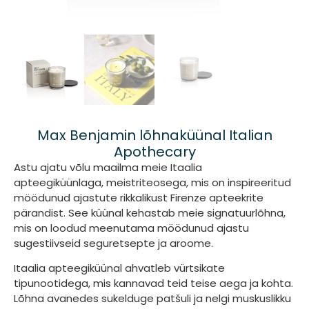
Max Benjamin lõhnaküünal Italian
Apothecary
Astu ajatu võlu maailma meie
Itaalia
apteegiküünlaga,
meistriteosega, mis on inspireeritud
möödunud ajastute rikkalikust Firenze apteekrite
pärandist. See küünal kehastab meie signatuurlõhna,
mis on loodud meenutama möödunud ajastu
sugestiivseid seguretsepte ja aroome.
Itaalia
apteegiküünal
ahvatleb vürtsikate
tipunootidega, mis kannavad teid teise aega ja kohta.
Lõhna avanedes sukelduge patšuli ja nelgi muskuslikku