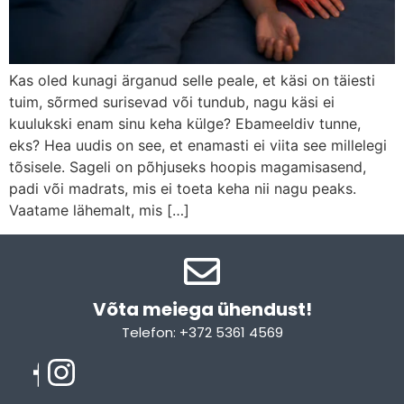
Kas oled kunagi ärganud selle peale, et käsi on täiesti
tuim, sõrmed surisevad või tundub, nagu käsi ei
kuulukski enam sinu keha külge? Ebameeldiv tunne,
eks? Hea uudis on see, et enamasti ei viita see millelegi
tõsisele. Sageli on põhjuseks hoopis magamisasend,
padi või madrats, mis ei toeta keha nii nagu peaks.
Vaatame lähemalt, mis […]
Võta meiega ühendust!​
Telefon: +372 5361 4569
Email: info@sleepcity.ee