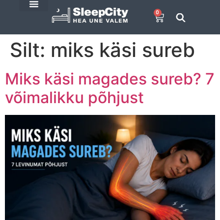
0
SleepCity blogi
E-Pood
Silt:
miks käsi sureb
Miks käsi magades sureb? 7
võimalikku põhjust