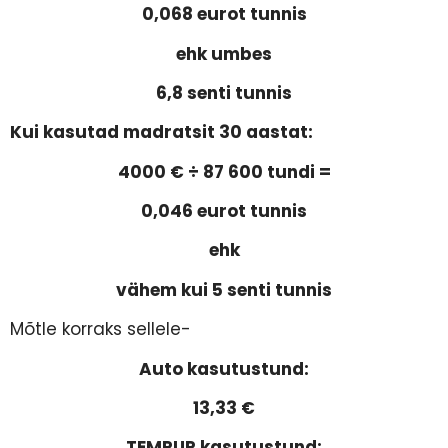
0,068 eurot tunnis
ehk umbes
6,8 senti tunnis
Kui kasutad madratsit 30 aastat:
4000 € ÷ 87 600 tundi =
0,046 eurot tunnis
ehk
vähem kui 5 senti tunnis
Mõtle korraks sellele-
Auto kasutustund:
13,33 €
TEMPUR kasutustund: