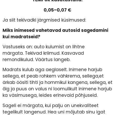
0,05–0,07 €
Ja siit tekivadki järgmised küsimused:
Miks inimesed vahetavad autosid sagedamini
kui madratseid?
Vastuseks on: auto kulumist on lihtne
märgata. Tekivad kriimud. Kasvavad
remondikulud. Väärtus langeb.
Madrats kulub aga aeglaselt. Inimene harjub
sellega, et peab rohkem vähkrema, sellega,et
ärkab öösiti tihti ja hommikul kangena, sellega, et
õlg ja puus on valus ni loomulikult inimene harjub
ka väsimusega, leides erinevaid põhjuseid.
Sageli ei märgata, kui palju on unekvaliteet
tegelikult langenud. Hea uni mõjutab sinu igat