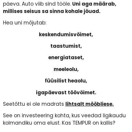
päeva. Auto viib sind tööle.
Uni aga määrab,
millises seisus sa sinna kohale jõuad.
Hea uni mõjutab:
keskendumisvõimet,
taastumist,
energiataset,
meeleolu,
füüsilist heaolu,
igapäevast töövõimet.
Seetõttu ei ole madrats
lihtsalt mööbliese.
See on investeering kohta, kus veedad ligikaudu
kolmandiku oma elust. Kas TEMPUR on kallis?