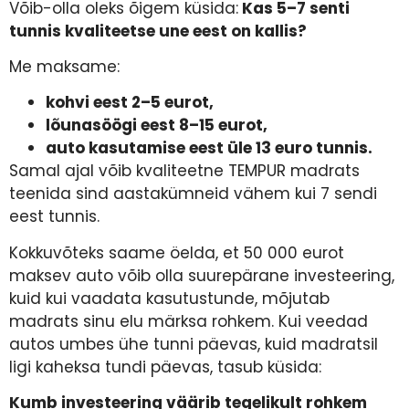
Võib-olla oleks õigem küsida:
Kas 5–7 senti
tunnis kvaliteetse une eest on kallis?
Me maksame:
kohvi eest 2–5 eurot,
lõunasöögi eest 8–15 eurot,
auto kasutamise eest üle 13 euro tunnis.
Samal ajal võib kvaliteetne TEMPUR madrats
teenida sind aastakümneid vähem kui 7 sendi
eest tunnis.
Kokkuvõteks saame öelda, et 50 000 eurot
maksev auto võib olla suurepärane investeering,
kuid kui vaadata kasutustunde, mõjutab
madrats sinu elu märksa rohkem. Kui veedad
autos umbes ühe tunni päevas, kuid madratsil
ligi kaheksa tundi päevas, tasub küsida:
Kumb investeering väärib tegelikult rohkem