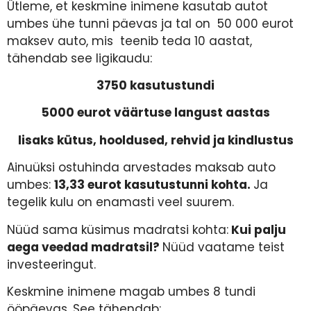
Ütleme, et keskmine inimene kasutab autot
umbes ühe tunni päevas ja tal on 50 000 eurot
maksev auto, mis teenib teda 10 aastat,
tähendab see ligikaudu:
3750 kasutustundi
5000 eurot väärtuse langust aastas
lisaks kütus, hooldused, rehvid ja kindlustus
Ainuüksi ostuhinda arvestades maksab auto
umbes:
13,33 eurot kasutustunni kohta.
Ja
tegelik kulu on enamasti veel suurem.
Nüüd sama küsimus madratsi kohta:
Kui palju
aega veedad madratsil?
Nüüd vaatame teist
investeeringut.
Keskmine inimene magab umbes 8 tundi
ööpäevas. See tähendab: