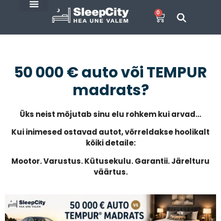
0
SleepCity blogi
E-Pood
50 000 € auto või TEMPUR
madrats?
Üks neist mõjutab sinu elu rohkem kui arvad…
Kui inimesed ostavad autot, võrreldakse hoolikalt
kõiki detaile:
Mootor.
Varustus.
Kütusekulu.
Garantii.
Järelturu
väärtus.