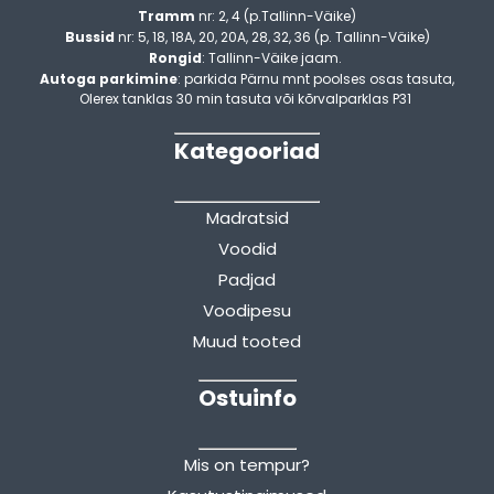
Tramm
nr: 2, 4 (p.Tallinn-Väike)
Bussid
nr: 5, 18, 18A, 20, 20A, 28, 32, 36 (p. Tallinn-Väike)
Rongid
: Tallinn-Väike jaam.
Autoga parkimine
: parkida Pärnu mnt poolses osas tasuta,
Olerex tanklas 30 min tasuta või kõrvalparklas P31
Kategooriad
Madratsid
Voodid
Padjad
Voodipesu
Muud tooted
Ostuinfo
Mis on tempur?