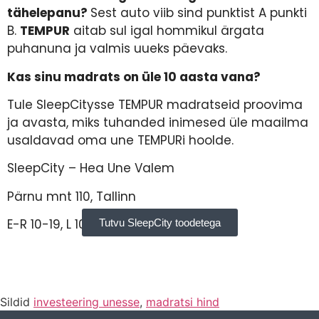
tähelepanu?
Sest auto viib sind punktist A punkti
B.
TEMPUR
aitab sul igal hommikul ärgata
puhanuna ja valmis uueks päevaks.
Kas sinu madrats on üle 10 aasta vana?
Tule SleepCitysse TEMPUR madratseid proovima
ja avasta, miks tuhanded inimesed üle maailma
usaldavad oma une TEMPURi hoolde.
SleepCity – Hea Une Valem
Pärnu mnt 110, Tallinn
E-R 10-19, L 10-16
Tutvu SleepCity toodetega
Sildid
investeering unesse
,
madratsi hind