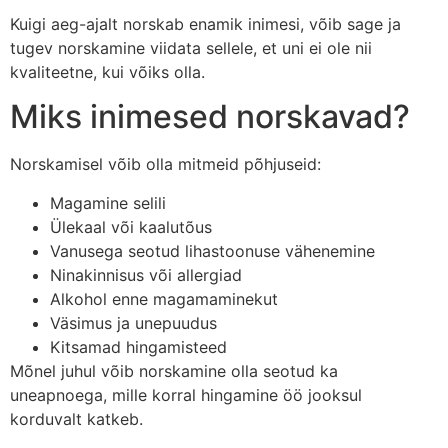
Kuigi aeg-ajalt norskab enamik inimesi, võib sage ja
tugev norskamine viidata sellele, et uni ei ole nii
kvaliteetne, kui võiks olla.
Miks inimesed norskavad?
Norskamisel võib olla mitmeid põhjuseid:
Magamine selili
Ülekaal või kaalutõus
Vanusega seotud lihastoonuse vähenemine
Ninakinnisus või allergiad
Alkohol enne magamaminekut
Väsimus ja unepuudus
Kitsamad hingamisteed
Mõnel juhul võib norskamine olla seotud ka
uneapnoega, mille korral hingamine öö jooksul
korduvalt katkeb.