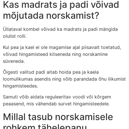
Kas madrats ja padi võivad
mõjutada norskamist?
Üllataval kombel võivad ka madrats ja padi mängida
olulist rolli.
Kui pea ja kael ei ole magamise ajal piisavalt toetatud,
võivad hingamisteed kitseneda ning norskamine
süveneda.
Õigesti valitud padi aitab hoida pea ja kaela
loomulikumas asendis ning võib parandada õhu liikumist
hingamisteedes.
Samuti võib aidata reguleeritav voodi või kõrgem
peaasend, mis vähendab survet hingamisteedele.
Millal tasub norskamisele
rohkem tähelepanu