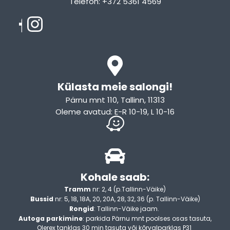
Telefon: +372 5361 4569
Email: info@sleepcity.ee
Külasta meie salongi!
Pärnu mnt 110, Tallinn, 11313
Oleme avatud: E-R 10-19, L 10-16
Kohale saab:
Tramm
nr: 2, 4 (p.Tallinn-Väike)
Bussid
nr: 5, 18, 18A, 20, 20A, 28, 32, 36 (p. Tallinn-Väike)
Rongid
: Tallinn-Väike jaam.
Autoga parkimine
: parkida Pärnu mnt poolses osas tasuta,
Olerex tanklas 30 min tasuta või kõrvalparklas P31