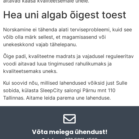
aitavad kaasa kvaliteetsemale unele.
Hea uni algab õigest toest
Norskamine ei tähenda alati terviseprobleemi, kuid see
võib olla märk sellest, et magamisasend või
unekeskkond vajab tähelepanu.
Õige padi, kvaliteetne madrats ja vajadusel reguleeritav
voodi aitavad luua tingimused rahulikumaks ja
kvaliteetsemaks uneks.
Kui soovid nõu, millised lahendused võiksid just Sulle
sobida, külasta SleepCity salongi Pärnu mnt 110
Tallinnas. Aitame leida parema une lahenduse.
Võta meiega ühendust!​