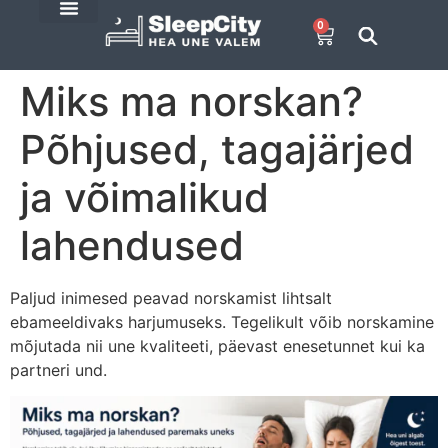
0
SleepCity blogi
E-Pood
Miks ma norskan?
Põhjused, tagajärjed
ja võimalikud
lahendused
Paljud inimesed peavad norskamist lihtsalt
ebameeldivaks harjumuseks. Tegelikult võib norskamine
mõjutada nii une kvaliteeti, päevast enesetunnet kui ka
partneri und.