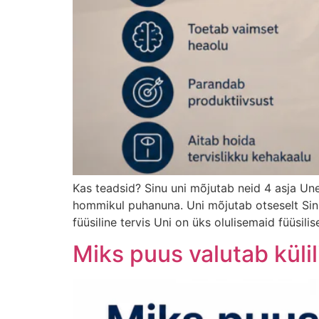
Kas teadsid? Sinu uni mõjutab neid 4 asja Un
hommikul puhanuna. Uni mõjutab otseselt Sinu
füüsiline tervis Uni on üks olulisemaid füüsilis
Miks puus valutab küli