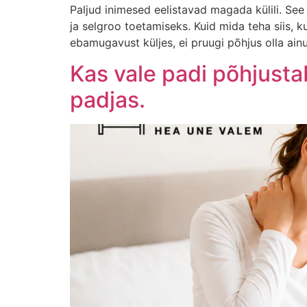
Paljud inimesed eelistavad magada külili. S
ja selgroo toetamiseks. Kuid mida teha siis, 
ebamugavust küljes, ei pruugi põhjus olla ainu
Kas vale padi põhjustab
padjas.