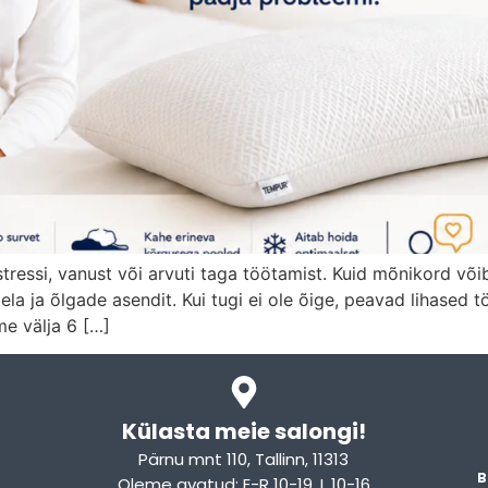
ressi, vanust või arvuti taga töötamist. Kuid mõnikord võib
la ja õlgade asendit. Kui tugi ei ole õige, peavad lihased 
e välja 6 […]
Külasta meie salongi!
Pärnu mnt 110, Tallinn, 11313
B
Oleme avatud: E-R 10-19, L 10-16