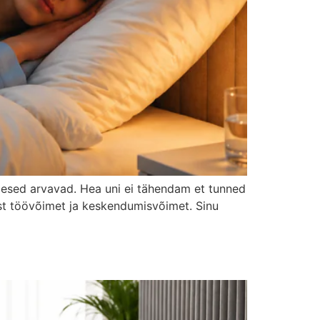
imesed arvavad. Hea uni ei tähendam et tunned
ast töövõimet ja keskendumisvõimet. Sinu