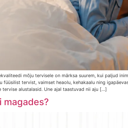
ekvaliteedi mõju tervisele on märksa suurem, kui paljud in
 füüsilist tervist, vaimset heaolu, kehakaalu ning igapäev
e tervise alustalasid. Une ajal taastuvad nii aju […]
li magades?