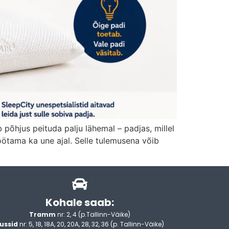
 põhjus peituda palju lähemal – padjas, millel
töötama ka une ajal. Selle tulemusena võib
Kohale saab:
Tramm
nr: 2, 4 (p.Tallinn-Väike)
ussid
nr: 5, 18, 18A, 20, 20A, 28, 32, 36 (p. Tallinn-Väike)