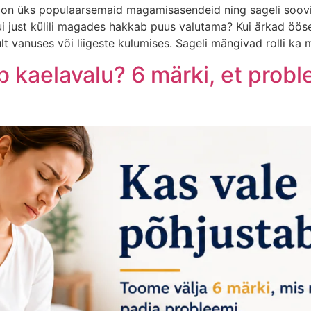
ee on üks populaarsemaid magamisasendeid ning sageli soo
kui just külili magades hakkab puus valutama? Kui ärkad öö
lt vanuses või liigeste kulumises. Sageli mängivad rolli ka 
 kaelavalu? 6 märki, et probl