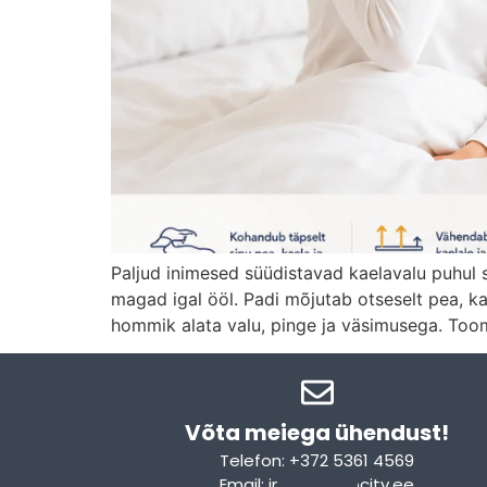
Paljud inimesed süüdistavad kaelavalu puhul st
magad igal ööl. Padi mõjutab otseselt pea, kae
hommik alata valu, pinge ja väsimusega. Toom
Võta meiega ühendust!​
Telefon: +372 5361 4569
Email: info@sleepcity.ee