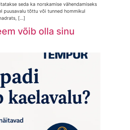
vitatakse seda ka norskamise vähendamiseks
sel puusavalu tõttu või tunned hommikul
madrats, […]
eem võib olla sinu