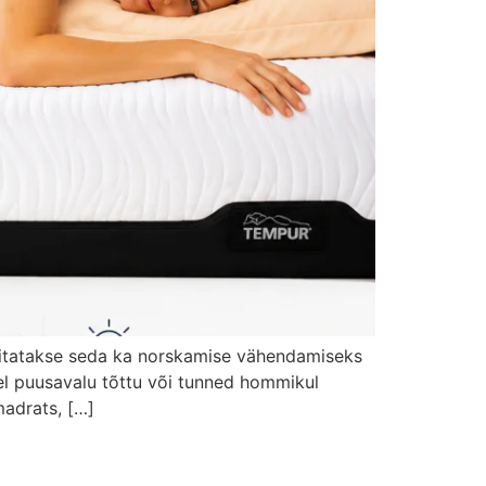
vitatakse seda ka norskamise vähendamiseks
sel puusavalu tõttu või tunned hommikul
madrats, […]