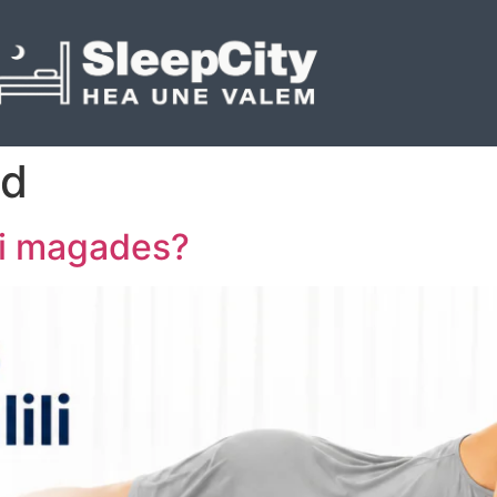
id
li magades?