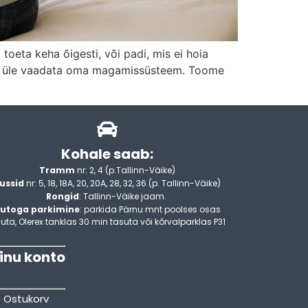
toeta keha õigesti, või padi, mis ei hoia
asub üle vaadata oma magamissüsteem. Toome
Kohale saab:
Tramm
nr: 2, 4 (p.Tallinn-Väike)
ussid
nr: 5, 18, 18A, 20, 20A, 28, 32, 36 (p. Tallinn-Väike)
Rongid
: Tallinn-Väike jaam.
utoga parkimine
: parkida Pärnu mnt poolses osas
uta, Olerex tanklas 30 min tasuta või kõrvalparklas P31
inu konto
Ostukorv