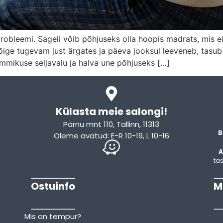
obleemi. Sageli võib põhjuseks olla hoopis madrats, mis ei 
 kõige tugevam just ärgates ja päeva jooksul leeveneb, t
ommikuse seljavalu ja halva une põhjuseks […]
Külasta meie salongi!
Pärnu mnt 110, Tallinn, 11313
B
Oleme avatud: E-R 10-19, L 10-16
A
tas
Ostuinfo
M
Mis on tempur?