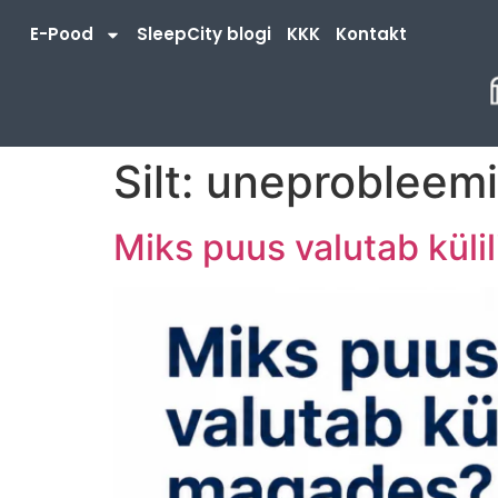
E-Pood
SleepCity blogi
KKK
Kontakt
Silt:
uneprobleem
Miks puus valutab küli