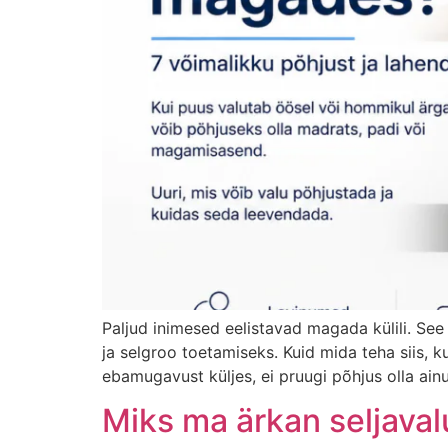
Paljud inimesed eelistavad magada külili. S
ja selgroo toetamiseks. Kuid mida teha siis, 
ebamugavust küljes, ei pruugi põhjus olla ainu
Miks ma ärkan seljava