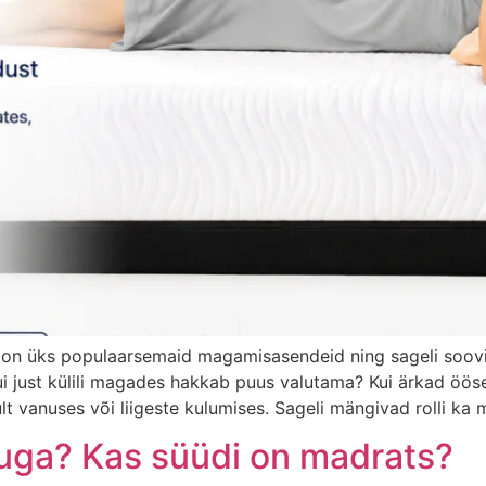
ee on üks populaarsemaid magamisasendeid ning sageli soo
kui just külili magades hakkab puus valutama? Kui ärkad öö
lt vanuses või liigeste kulumises. Sageli mängivad rolli ka 
luga? Kas süüdi on madrats?