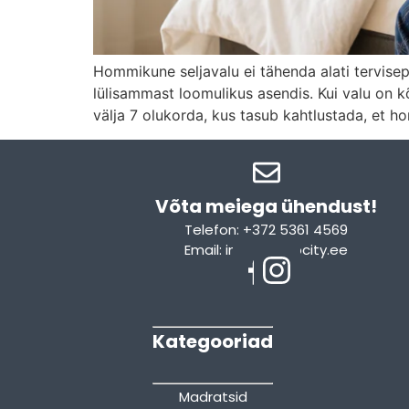
Hommikune seljavalu ei tähenda alati tervisepr
lülisammast loomulikus asendis. Kui valu on
välja 7 olukorda, kus tasub kahtlustada, et h
Võta meiega ühendust!​
Telefon: +372 5361 4569
Email: info@sleepcity.ee
Kategooriad
Madratsid