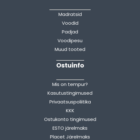
Madratsid
Voodid
Padjad
Voodipesu
Muud tooted
Ostuinfo
Mis on tempur?
Kasutustingimused
Privaatsuspoliitika
KKK
Ostukonto tingimused
ESTO järelmaks
Placet Järelmaks