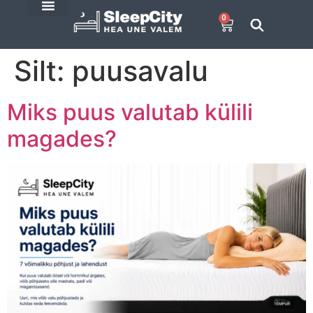
0
SleepCity blogi
E-Pood
Silt:
puusavalu
Miks puus valutab külili
magades?