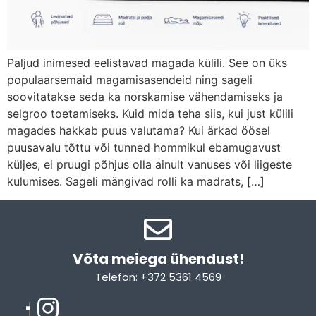
Paljud inimesed eelistavad magada külili. See on üks
populaarsemaid magamisasendeid ning sageli
soovitatakse seda ka norskamise vähendamiseks ja
selgroo toetamiseks. Kuid mida teha siis, kui just külili
magades hakkab puus valutama? Kui ärkad öösel
puusavalu tõttu või tunned hommikul ebamugavust
küljes, ei pruugi põhjus olla ainult vanuses või liigeste
kulumises. Sageli mängivad rolli ka madrats, […]
Võta meiega ühendust!​
Telefon: +372 5361 4569
Email: info@sleepcity.ee