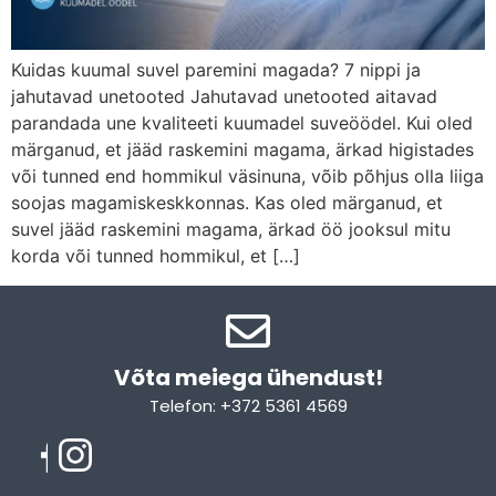
Kuidas kuumal suvel paremini magada? 7 nippi ja
jahutavad unetooted Jahutavad unetooted aitavad
parandada une kvaliteeti kuumadel suveöödel. Kui oled
märganud, et jääd raskemini magama, ärkad higistades
või tunned end hommikul väsinuna, võib põhjus olla liiga
soojas magamiskeskkonnas. Kas oled märganud, et
suvel jääd raskemini magama, ärkad öö jooksul mitu
korda või tunned hommikul, et […]
Võta meiega ühendust!​
Telefon: +372 5361 4569
Email: info@sleepcity.ee