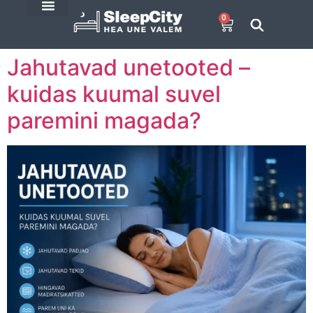
0
SleepCity blogi
E-Pood
Jahutavad unetooted –
kuidas kuumal suvel
paremini magada?