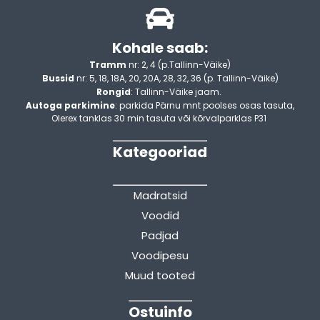
Kohale saab:
Tramm
nr: 2, 4 (p.Tallinn-Väike)
Bussid
nr: 5, 18, 18A, 20, 20A, 28, 32, 36 (p. Tallinn-Väike)
Rongid
: Tallinn-Väike jaam.
Autoga parkimine
: parkida Pärnu mnt poolses osas tasuta,
Olerex tanklas 30 min tasuta või kõrvalparklas P31
Kategooriad
Madratsid
Voodid
Padjad
Voodipesu
Muud tooted
Ostuinfo