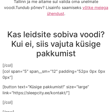
Tallinn ja me aitame sul valida oma unelmate
voodi.Tundub põnev? Lisainfo saamiseks
võtke meiega
ühendust
.
Kas leidsite sobiva voodi?
Kui ei, siis vajuta küsige
pakkumist
[/col]
[col span=”5″ span__sm=”12″ padding=”52px 0px 0px
0px”]
[button text=”Küsige pakkumist!” size=”large”
link=”https://sleepcity.ee/kontakt/”]
[/col]
[/row]