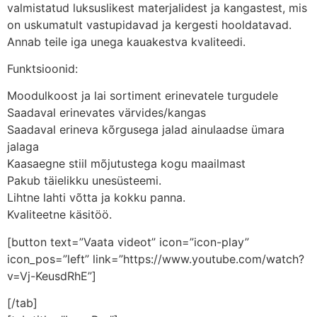
valmistatud luksuslikest materjalidest ja kangastest, mis
on uskumatult vastupidavad ja kergesti hooldatavad.
Annab teile iga unega kauakestva kvaliteedi.
Funktsioonid:
Moodulkoost ja lai sortiment erinevatele turgudele
Saadaval erinevates värvides/kangas
Saadaval erineva kõrgusega jalad ainulaadse ümara
jalaga
Kaasaegne stiil mõjutustega kogu maailmast
Pakub täielikku unesüsteemi.
Lihtne lahti võtta ja kokku panna.
Kvaliteetne käsitöö.
[button text=”Vaata videot” icon=”icon-play”
icon_pos=”left” link=”https://www.youtube.com/watch?
v=Vj-KeusdRhE”]
[/tab]