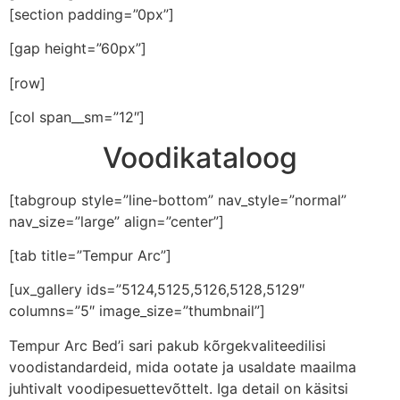
[section padding=”0px”]
[gap height=”60px”]
[row]
[col span__sm=”12″]
Voodikataloog
[tabgroup style=”line-bottom” nav_style=”normal”
nav_size=”large” align=”center”]
[tab title=”Tempur Arc”]
[ux_gallery ids=”5124,5125,5126,5128,5129″
columns=”5″ image_size=”thumbnail”]
Tempur Arc Bed’i sari pakub kõrgekvaliteedilisi
voodistandardeid, mida ootate ja usaldate maailma
juhtivalt voodipesuettevõttelt. Iga detail on käsitsi