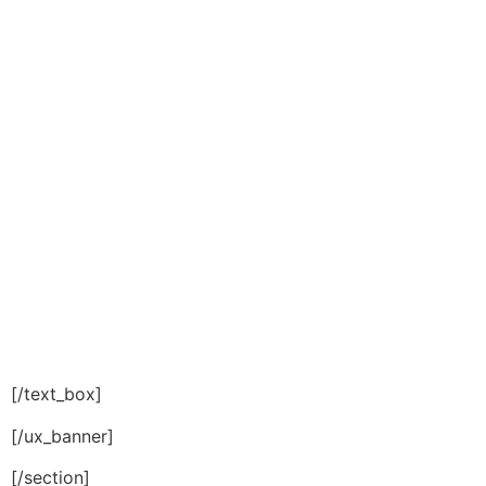
valik
Õige voodi valimine on sama oluline kui kvaliteetne
madrats. Meie mitmekülgne voodite valik pakub
kvaliteeti, stiili ja mugavust, sobitudes suurepäraselt
igasse eelarverühma, moodustades SleepCity
madratsitega parima kombinatsiooni. Avasta stiil, mis
sobib just sulle, ilma kompromissideta!
[/text_box]
[/ux_banner]
[/section]