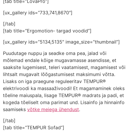
[tab title=”LovaPro”]
[ux_gallery ids=”733,741,8670″]
[/tab]
[tab title=”Ergomotion- targad voodid”]
[ux_gallery ids=”5134,5135″ image_size=”thumbnail”]
Puudutage nuppu ja seadke oma pea, jalad või
mõlemad endale kõige mugavamasse asendisse, et
saaksite lugemisest, teleri vaatamisest, magamisest või
lihtsalt mugavalt lõõgastumisest maksimumi võtta.
Lisaks on iga praegune reguleeritav TEMPUR®
elektrivoodi ka massaaživoodi! Et magamaminek oleks
tõeline maiuspala, lisage TEMPUR® madrats ja padi, et
kogeda tõeliselt oma parimat und. Lisainfo ja hinnainfo
saamiseks
võtke meiega ühendust
.
[/tab]
[tab title=”TEMPUR Sofad”]