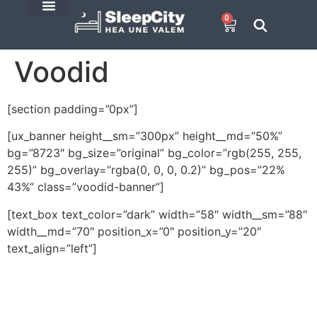
0
SleepCity blogi
E-Pood
Voodid
[section padding=”0px”]
[ux_banner height__sm=”300px” height__md=”50%”
bg=”8723″ bg_size=”original” bg_color=”rgb(255, 255,
255)” bg_overlay=”rgba(0, 0, 0, 0.2)” bg_pos=”22%
43%” class=”voodid-banner”]
[text_box text_color=”dark” width=”58″ width__sm=”88″
width__md=”70″ position_x=”0″ position_y=”20″
text_align=”left”]
Voodite