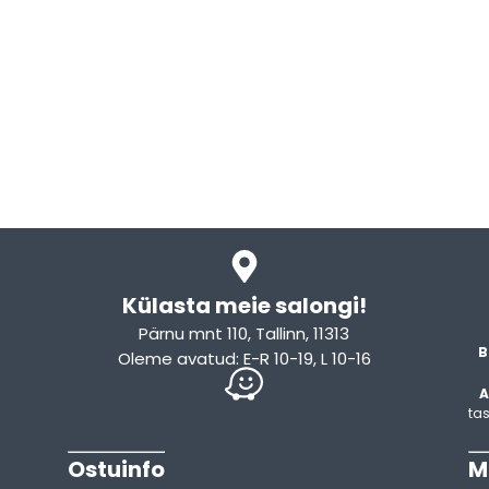
Külasta meie salongi!
Pärnu mnt 110, Tallinn, 11313
B
Oleme avatud: E-R 10-19, L 10-16
A
tas
Ostuinfo
M