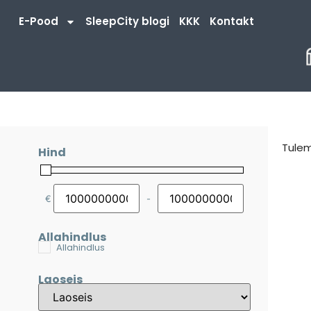
E-Pood
SleepCity blogi
KKK
Kontakt
Tule
Hind
€
-
Minimum Price
Maximum Price
Allahindlus
Allahindlus
Laoseis