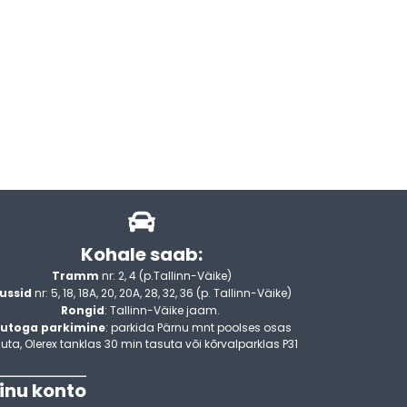
Kohale saab:
Tramm
nr: 2, 4 (p.Tallinn-Väike)
ussid
nr: 5, 18, 18A, 20, 20A, 28, 32, 36 (p. Tallinn-Väike)
Rongid
: Tallinn-Väike jaam.
utoga parkimine
: parkida Pärnu mnt poolses osas
uta, Olerex tanklas 30 min tasuta või kõrvalparklas P31
inu konto