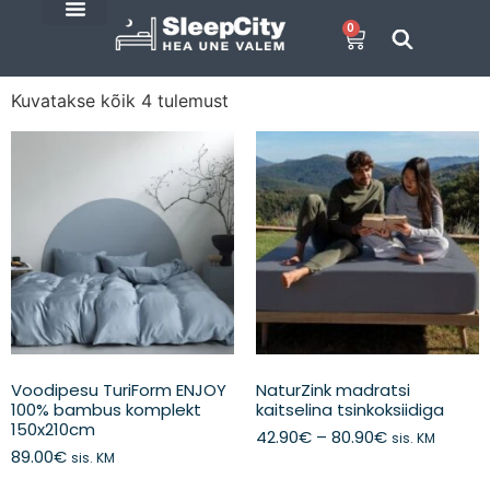
0
SleepCity blogi
E-Pood
Kuvatakse kõik 4 tulemust
Voodipesu TuriForm ENJOY
NaturZink madratsi
100% bambus komplekt
kaitselina tsinkoksiidiga
150x210cm
42.90
€
–
80.90
€
sis. KM
89.00
€
sis. KM