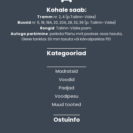
Kohale saab:
Tramm
nr: 2, 4 (p.Tallinn-Väike)
Bussid
nr: 5, 18, 18A, 20, 20A, 28, 32, 36 (p. Tallinn-Väike)
Rongid
: Tallinn-Väike jaam.
Autoga parkimine
: parkida Pärnu mnt poolses osas tasuta,
Olerex tanklas 30 min tasuta või kõrvalparklas P31
Kategooriad
Madratsid
Voodid
Padjad
Voodipesu
Muud tooted
Ostuinfo