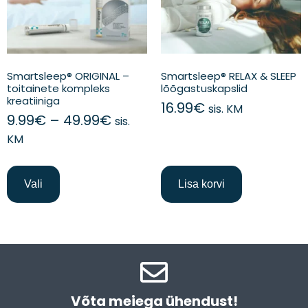
Smartsleep® ORIGINAL –
Smartsleep® RELAX & SLEEP
toitainete kompleks
lõõgastuskapslid
kreatiiniga
16.99
€
sis. KM
9.99
€
–
49.99
€
sis.
KM
Vali
Lisa korvi
Võta meiega ühendust!​