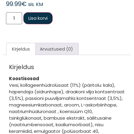
99.99
€
sis. KM
Lisa korvi
Kirjeldus
Arvustused (0)
Kirjeldus
Koostisosad
Vesi, kollageenhüdrolüsaat (11%) (päritolu: kala),
hapendaja (sidrunhape), draakoni vilja kontsentraat
(3,5%), passioni puuviljamahla kontsentraat (3,5%),
magneesiumkarbonaat, aroom, L-askorbiinhape,
naatriumhüaluronaat , koensüüm Q10,
tsinkglükonaat, bambuse ekstrakt, säilitusaine
(naatriumbensoaat, kaaliumsorbaat), nisu
keramiidid, emulgaator (polüsorbaat 40,