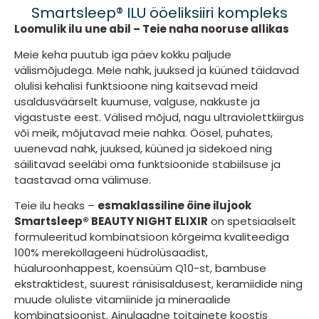
Smartsleep® ILU ööeliksiiri kompleks
Loomulik ilu une abil – Teie naha nooruse allikas
Meie keha puutub iga päev kokku paljude
välismõjudega. Meie nahk, juuksed ja küüned täidavad
olulisi kehalisi funktsioone ning kaitsevad meid
usaldusväärselt kuumuse, valguse, nakkuste ja
vigastuste eest. Välised mõjud, nagu ultraviolettkiirgus
või meik, mõjutavad meie nahka. Öösel, puhates,
uuenevad nahk, juuksed, küüned ja sidekoed ning
säilitavad seeläbi oma funktsioonide stabiilsuse ja
taastavad oma välimuse.
Teie ilu heaks –
esmaklassiline öine ilujook
Smartsleep® BEAUTY NIGHT ELIXIR
on spetsiaalselt
formuleeritud kombinatsioon kõrgeima kvaliteediga
100% merekollageeni hüdrolüsaadist,
hüaluroonhappest, koensüüm Q10-st, bambuse
ekstraktidest, suurest ränisisaldusest, keramiidide ning
muude oluliste vitamiinide ja mineraalide
kombinatsioonist. Ainulaadne toitainete koostis