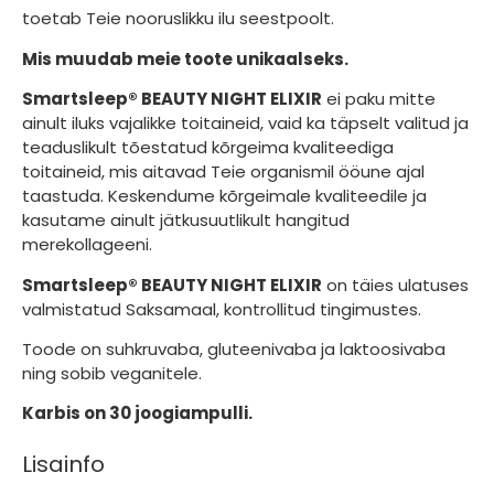
toetab Teie nooruslikku ilu seestpoolt.
Mis muudab meie toote unikaalseks.
Smartsleep® BEAUTY NIGHT ELIXIR
ei paku mitte
ainult iluks vajalikke toitaineid, vaid ka täpselt valitud ja
teaduslikult tõestatud kõrgeima kvaliteediga
toitaineid, mis aitavad Teie organismil ööune ajal
taastuda. Keskendume kõrgeimale kvaliteedile ja
kasutame ainult jätkusuutlikult hangitud
merekollageeni.
Smartsleep® BEAUTY NIGHT ELIXIR
on täies ulatuses
valmistatud Saksamaal, kontrollitud tingimustes.
Toode on suhkruvaba, gluteenivaba ja laktoosivaba
ning sobib veganitele.
Karbis on 30 joogiampulli.
Lisainfo