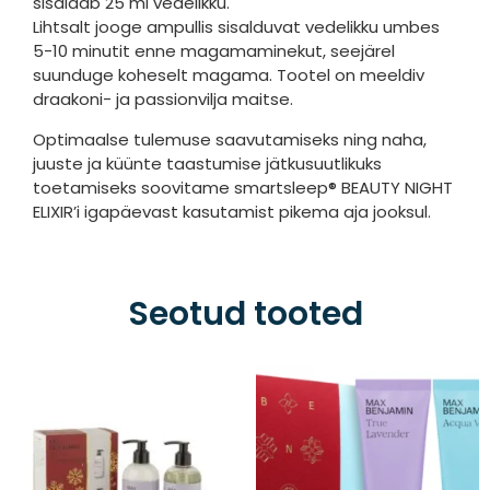
sisaldab 25 ml vedelikku.
Lihtsalt jooge ampullis sisalduvat vedelikku umbes
5-10 minutit enne magamaminekut, seejärel
suunduge koheselt magama. Tootel on meeldiv
draakoni- ja passionvilja maitse.
Optimaalse tulemuse saavutamiseks ning naha,
juuste ja küünte taastumise jätkusuutlikuks
toetamiseks soovitame smartsleep® BEAUTY NIGHT
ELIXIR’i igapäevast kasutamist pikema aja jooksul.
Seotud tooted