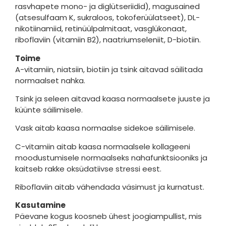
rasvhapete mono- ja diglütseriidid), magusained
(atsesulfaam K, sukraloos, tokoferüülatseet), DL-
nikotiinamiid, retinüülpalmitaat, vasglükonaat,
riboflaviin (vitamiin B2), naatriumseleniit, D-biotiin.
Toime
A-vitamiin, niatsiin, biotiin ja tsink aitavad säilitada
normaalset nahka.
Tsink ja seleen aitavad kaasa normaalsete juuste ja
küünte säilimisele.
Vask aitab kaasa normaalse sidekoe säilimisele.
C-vitamiin aitab kaasa normaalsele kollageeni
moodustumisele normaalseks nahafunktsiooniks ja
kaitseb rakke oksüdatiivse stressi eest.
Riboflaviin aitab vähendada väsimust ja kurnatust.
Kasutamine
Päevane kogus koosneb ühest joogiampullist, mis