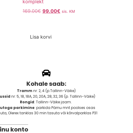
komplekt
169.00
€
99.00
€
sis. KM
Lisa korvi
Kohale saab:
Tramm
nr: 2, 4 (p.Tallinn-Väike)
ussid
nr: 5, 18, 18A, 20, 20A, 28, 32, 36 (p. Tallinn-Väike)
Rongid
: Tallinn-Väike jaam.
utoga parkimine
: parkida Pärnu mnt poolses osas
uta, Olerex tanklas 30 min tasuta või kõrvalparklas P31
inu konto