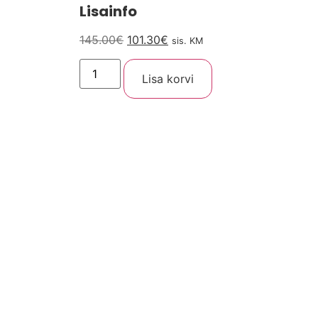
Lisainfo
145.00
€
101.30
€
sis. KM
Lisa korvi