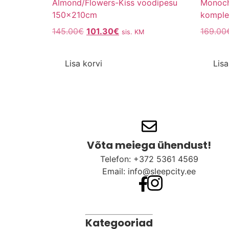
Almond/Flowers-Kiss voodipesu
Monoc
150x210cm
komple
145.00
€
101.30
€
169.00
sis. KM
Lisa korvi
Lisa
Võta meiega ühendust!​
Telefon: +372 5361 4569
Email: info@sleepcity.ee
Kategooriad