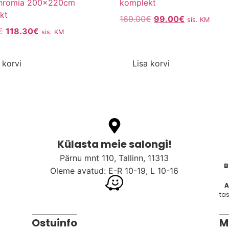
hromia 200x220cm
komplekt
kt
169.00
€
99.00
€
sis. KM
€
118.30
€
sis. KM
 korvi
Lisa korvi
Külasta meie salongi!
Pärnu mnt 110, Tallinn, 11313
B
Oleme avatud: E-R 10-19, L 10-16
A
tas
Ostuinfo
M