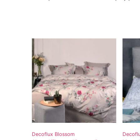
Decoflux Blossom
Decofl