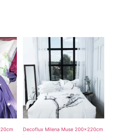
x220cm
Decoflux Milena Muse 200x220cm