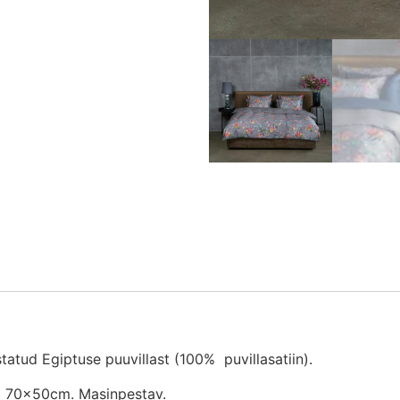
atud Egiptuse puuvillast (100% puvillasatiin).
ri 70x50cm. Masinpestav.