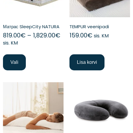
Матрас SleepCity NATURA
TEMPUR veenipadi
819.00
€
–
1,829.00
€
159.00
€
sis. KM
sis. KM
Vali
Lisa korvi