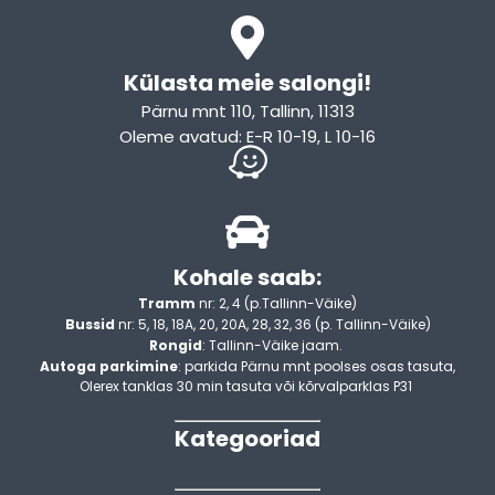
Külasta meie salongi!
Pärnu mnt 110, Tallinn, 11313
Oleme avatud: E-R 10-19, L 10-16
Kohale saab:
Tramm
nr: 2, 4 (p.Tallinn-Väike)
Bussid
nr: 5, 18, 18A, 20, 20A, 28, 32, 36 (p. Tallinn-Väike)
Rongid
: Tallinn-Väike jaam.
Autoga parkimine
: parkida Pärnu mnt poolses osas tasuta,
Olerex tanklas 30 min tasuta või kõrvalparklas P31
Kategooriad