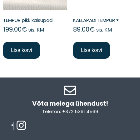
TEMPUR pikk kaisupadi
KAELAPADI TEMPUR ®
199.00
€
89.00
€
sis. KM
sis. KM
Lisa korvi
Lisa korvi
Võta meiega ühendust!​
Telefon: +372 5361 4569
Email: info@sleepcity.ee