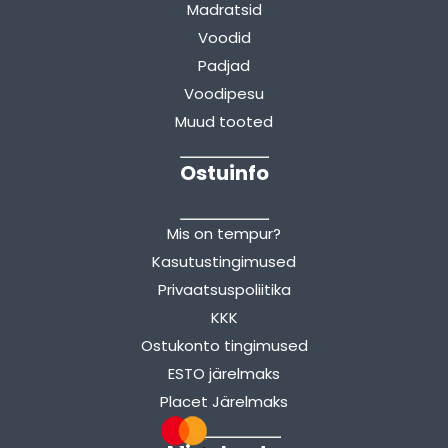
Madratsid
Voodid
Padjad
Voodipesu
Muud tooted
Ostuinfo
Mis on tempur?
Kasutustingimused
Privaatsuspoliitika
KKK
Ostukonto tingimused
ESTO järelmaks
Placet Järelmaks