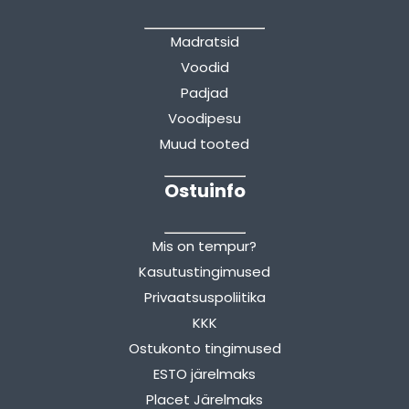
Madratsid
Voodid
Padjad
Voodipesu
Muud tooted
Ostuinfo
Mis on tempur?
Kasutustingimused
Privaatsuspoliitika
KKK
Ostukonto tingimused
ESTO järelmaks
Placet Järelmaks