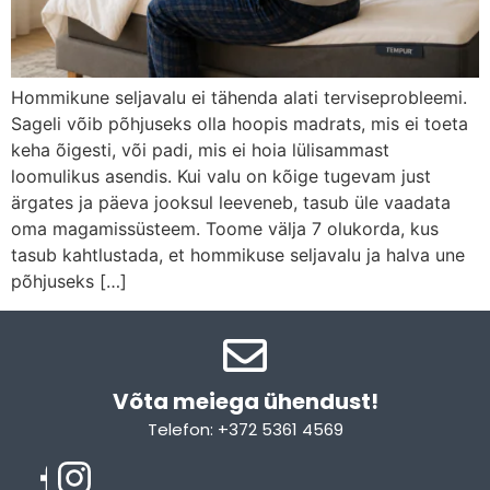
Hommikune seljavalu ei tähenda alati terviseprobleemi.
Sageli võib põhjuseks olla hoopis madrats, mis ei toeta
keha õigesti, või padi, mis ei hoia lülisammast
loomulikus asendis. Kui valu on kõige tugevam just
ärgates ja päeva jooksul leeveneb, tasub üle vaadata
oma magamissüsteem. Toome välja 7 olukorda, kus
tasub kahtlustada, et hommikuse seljavalu ja halva une
põhjuseks […]
Võta meiega ühendust!​
Telefon: +372 5361 4569
Email: info@sleepcity.ee