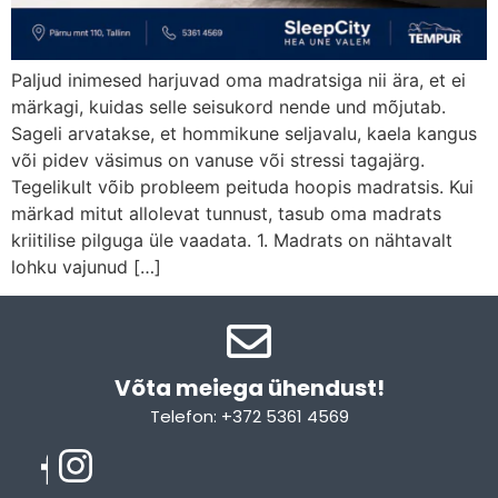
Paljud inimesed harjuvad oma madratsiga nii ära, et ei
märkagi, kuidas selle seisukord nende und mõjutab.
Sageli arvatakse, et hommikune seljavalu, kaela kangus
või pidev väsimus on vanuse või stressi tagajärg.
Tegelikult võib probleem peituda hoopis madratsis. Kui
märkad mitut allolevat tunnust, tasub oma madrats
kriitilise pilguga üle vaadata. 1. Madrats on nähtavalt
lohku vajunud […]
Võta meiega ühendust!​
Telefon: +372 5361 4569
Email: info@sleepcity.ee