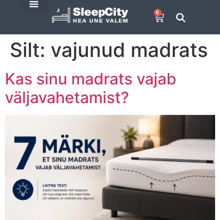
0
SleepCity blogi
E-Pood
Silt:
vajunud madrats
Kas sinu madrats vajab
väljavahetamist?