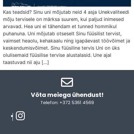
Kas teadsid? Sinu uni mõjutab neid 4 asja Unekvaliteedi
mõju tervisele on märksa suurem, kui paljud inimesed
arvavad. Hea uni ei tähendam et tunned hommikul
puhanuna. Uni mõjutab otseselt Sinu füüsilist tervist,
vaimset heaolu, kehakaalu ning igapäevast töövõimet ja
keskendumisvõimet. Sinu füüsiline tervis Uni on üks
olulisemaid füüsilise tervise alustalasid. Une ajal
taastuvad nii aju […]
Võta meiega ühendust!​
Telefon: +372 5361 4569
Email: info@sleepcity.ee