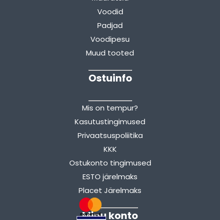
Voodid
Padjad
Voodipesu
Muud tooted
Ostuinfo
Mis on tempur?
Kasutustingimused
Privaatsuspoliitika
KKK
Ostukonto tingimused
ESTO järelmaks
Placet Järelmaks
Minu konto