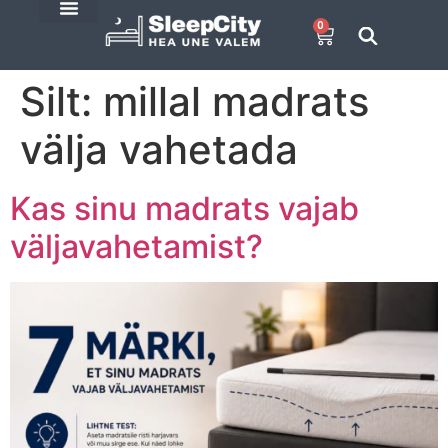
0
SleepCity blogi
E-Pood
Silt:
millal madrats
välja vahetada
Kas sinu madrats vajab
väljavahetamist?