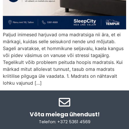
Paljud inimesed harjuvad oma madratsiga nii ära, et ei
märkagi, kuidas selle seisukord nende und mõjutab.
Sageli arvatakse, et hommikune seljavalu, kaela kangus
või pidev väsimus on vanuse või stressi tagajärg.
Tegelikult võib probleem peituda hoopis madratsis. Kui
märkad mitut allolevat tunnust, tasub oma madrats
kriitilise pilguga üle vaadata. 1. Madrats on nähtavalt
lohku vajunud […]
Võta meiega ühendust!​
Telefon: +372 5361 4569
Email: info@sleepcity.ee