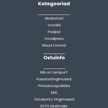
Kategooriad
Madratsid
Voodid
Padjad
Voodipesu
Muud tooted
Ostuinfo
Mis on tempur?
Kasutustingimused
Privaatsuspoliitika
KKK
Ostukonto tingimused
ESTO järelmaks