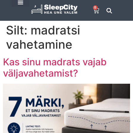
0
SleepCity blogi
E-Pood
Silt:
madratsi
vahetamine
Kas sinu madrats vajab
väljavahetamist?