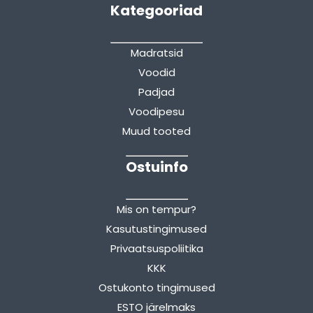
Kategooriad
Madratsid
Voodid
Padjad
Voodipesu
Muud tooted
Ostuinfo
Mis on tempur?
Kasutustingimused
Privaatsuspoliitika
KKK
Ostukonto tingimused
ESTO järelmaks