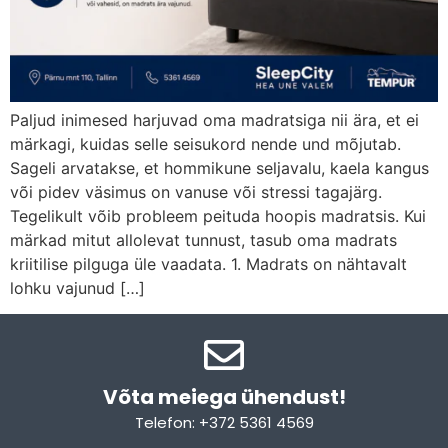
Paljud inimesed harjuvad oma madratsiga nii ära, et ei
märkagi, kuidas selle seisukord nende und mõjutab.
Sageli arvatakse, et hommikune seljavalu, kaela kangus
või pidev väsimus on vanuse või stressi tagajärg.
Tegelikult võib probleem peituda hoopis madratsis. Kui
märkad mitut allolevat tunnust, tasub oma madrats
kriitilise pilguga üle vaadata. 1. Madrats on nähtavalt
lohku vajunud […]
Võta meiega ühendust!​
Telefon: +372 5361 4569
Email: info@sleepcity.ee