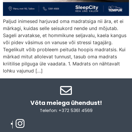
Paljud inimesed harjuvad oma madratsiga nii ära, et ei
märkagi, kuidas selle seisukord nende und mõjutab.
Sageli arvatakse, et hommikune seljavalu, kaela kangus
või pidev väsimus on vanuse või stressi tagajärg.
Tegelikult võib probleem peituda hoopis madratsis. Kui
märkad mitut allolevat tunnust, tasub oma madrats
kriitilise pilguga üle vaadata. 1. Madrats on nähtavalt
lohku vajunud […]
Võta meiega ühendust!​
Telefon: +372 5361 4569
Email: info@sleepcity.ee