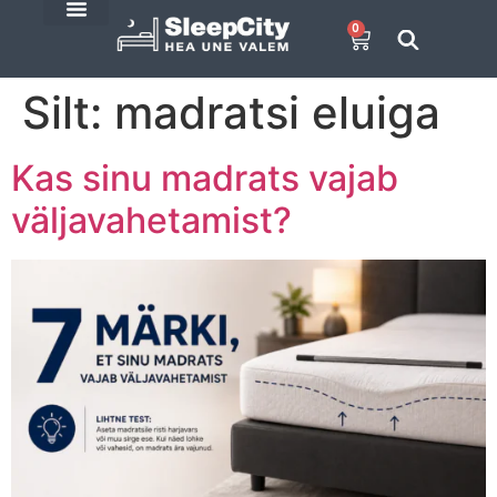
0
SleepCity blogi
E-Pood
Silt:
madratsi eluiga
Kas sinu madrats vajab
väljavahetamist?