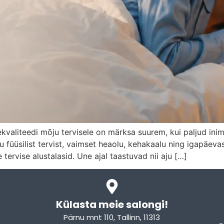
ekvaliteedi mõju tervisele on märksa suurem, kui paljud in
 füüsilist tervist, vaimset heaolu, kehakaalu ning igapäev
e tervise alustalasid. Une ajal taastuvad nii aju […]
Külasta meie salongi!
Pärnu mnt 110, Tallinn, 11313