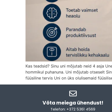
Kas teadsid? Sinu uni mõjutab neid 4 asja Un
hommikul puhanuna. Uni mõjutab otseselt Sinu
füüsiline tervis Uni on üks olulisemaid füüsilis
Võta meiega ühendust!​
Telefon: +372 5361 4569