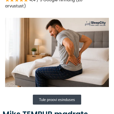
arvustust)
Tule proovi esinduses