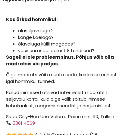
Kas ärkad hommikul:
alaseljavaluga?
kange kaelaga?
õlavaluga külili magades?
väsinuna isegi pärast 8 tundi und?
Sageli ei ole probleem sinus.
Põhjus võib olla
madratsis või padjas.
Õige madrats võib muuta seda, kuidas sa ennast
igal hommikul tunned.
Paljud inimesed otsivad internetist madratsit
seljavalu korral, kuid õige valik sõltub inimese
kehakaalust, magamisasendist ja harjumistest.
SleepCity-Hea Une Valem, Pärnu mnt 110, Tallinn
5361 4569
4,4 / 5 Google hinnang (28