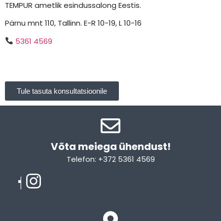
TEMPUR ametlik esindussalong Eestis.
Pärnu mnt 110, Tallinn. E-R 10-19, L 10-16
5361 4569
Tule tasuta konsultatsioonile
Võta meiega ühendust!​
Telefon: +372 5361 4569
Email: info@sleepcity.ee