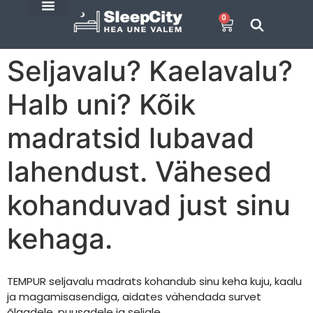
0
SleepCity blogi
E-Pood
Seljavalu? Kaelavalu?
Halb uni? Kõik
madratsid lubavad
lahendust. Vähesed
kohanduvad just sinu
kehaga.
TEMPUR seljavalu madrats kohandub sinu keha kuju, kaalu
ja magamisasendiga, aidates vähendada survet
õlgadele, puusadele ja seljale.