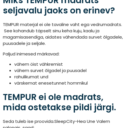
Miks TEMPUR madrats
seljavalu jaoks on erinev?
TEMPUR materjal ei ole tavaline vaht ega vedrumadrats.
See kohandub täpselt sinu keha kuju, kaalu ja
magamisasendiga, aidates vähendada survet õlgadele,
puusadele ja seljale.
Paljud inimesed märkavad:
vähem öist vähkremist
vähem survet õlgadel ja puusadel
rahulikumat und
värskemat enesetunnet hommikul
TEMPUR ei ole madrats,
mida ostetakse pildi järgi.
Seda tuleb ise proovida.SleepCity-Hea Une Valem
salongis saad: