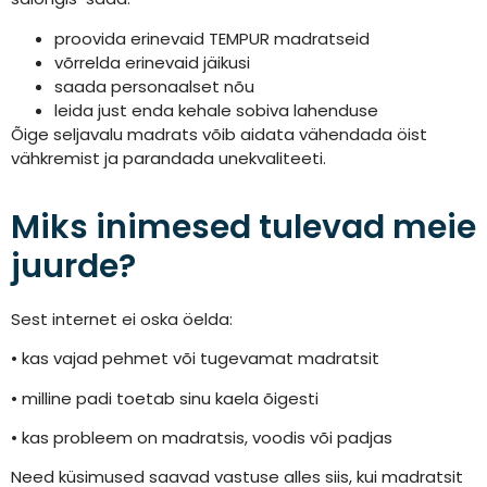
proovida erinevaid TEMPUR madratseid
võrrelda erinevaid jäikusi
saada personaalset nõu
leida just enda kehale sobiva lahenduse
Õige seljavalu madrats võib aidata vähendada öist
vähkremist ja parandada unekvaliteeti.
Miks inimesed tulevad meie
juurde?
Sest internet ei oska öelda:
• kas vajad pehmet või tugevamat madratsit
• milline padi toetab sinu kaela õigesti
• kas probleem on madratsis, voodis või padjas
Need küsimused saavad vastuse alles siis, kui madratsit