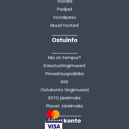
Voodid
Padjad
Voodipesu
Muud tooted
Ostuinfo
Mis on tempur?
Kasutustingimused
Privaatsuspoliitika
KKK
Ostukonto tingimused
ESTO järelmaks
Placet Järelmaks
Minu konto