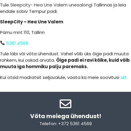
Tule
Sleepcity- Hea Une Valem unesalongi
Tallinnas ja leia
endale sobiv Tempur padi.
SleepCity – Hea Une Valem
Pärnu mnt 110, Tallinn
5361 4569
Tule läbi või võta ühendust. Vahel võib üks õige padi muuta
rohkem, kui oskad arvata.
Õige padi ei ravi kõike, kuid võib
muuta iga hommiku palju paremaks.
Kui otsid madratsit seljavalule, vaata ka meie soovitusi
siit.
Võta meiega ühendust!​
Telefon: +372 5361 4569
Email: info@sleepcity.ee