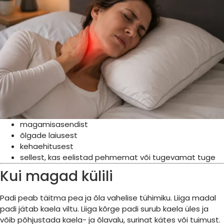
magamisasendist
õlgade laiusest
kehaehitusest
sellest, kas eelistad pehmemat või tugevamat tuge
Kui magad külili
Padi peab täitma pea ja õla vahelise tühimiku. Liiga madal
padi jätab kaela viltu. Liiga kõrge padi surub kaela üles ja
võib põhjustada kaela- ja õlavalu, surinat kätes või tuimust.