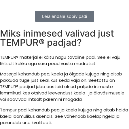
Leia endale sobiv padi
Miks inimesed valivad just
TEMPUR® padjad?
TEMPUR® materjal ei käitu nagu tavaline padi. See ei vaju
lihtsalt kokku ega suru pead vastu madratsit.
Materjal kohandub pea, kaela ja õlgade kujuga ning aitab
pakkuda tuge just seal, kus seda vaja on. Seetõttu on
TEMPUR® padjad juba aastaid olnud paljude inimeste
lemmikud, kes otsivad leevendust kaela- ja õlaväsimusele
või soovivad lihtsalt paremini magada.
Tempur padi kohandub pea ja kaela kujuga ning aitab hoida
kaela loomulikus asendis. See vähendab kaelapingeid ja
parandab une kvaliteeti.