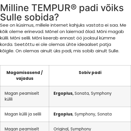
Milline TEMPUR® padi võiks
Sulle sobida?
See on küsimus, millele internet kahjuks vastata ei saa. Me
kõik oleme erinevad. Mõnel on laiemad õlad. Mõni magab
külili. Mõni selili. Mõni keerab ennast öö jooksul kümme
korda. Seetõttu ei ole olemas ühte ideaalset patja
kõigile. On olemas ainult üks padi, mis sobib ainult Sulle.
Magamisasend /
Sobiv padi
vajadus
Magan peamiselt
Ergoplus,
Sonata, Symphony
külili
Magan külili ja selili
Ergoplus
, Symphony, Sonata
Magan peamiselt
Original, Symphony