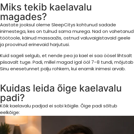
Miks tekib kaelavalu
magades?
Aastate jooksul oleme SleepCitys kohtunud sadade
inimestega, kes on tulnud sama murega. Nad on vahetanud
töötoole, käinud massaažis, ostnud valuvaigistavaid geele
ja proovinud erinevaid harjutusi.
Kuid sageli selgub, et nende pea ja kael ei saa öösel lihtsalt
piisavalt tuge. Padi, millel magad igal ööl 7–8 tundi, mõjutab
Sinu enesetunnet palju rohkem, kui enamik inimesi arvab.
Kuidas leida õige kaelavalu
padi?
Kõik kaelavalu padjad ei sobi kõigile. Õige padi sõltub
eelkõige: