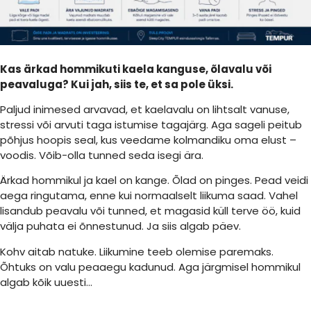
Kas ärkad hommikuti kaela kanguse, õlavalu või
peavaluga? Kui jah, siis te, et sa pole üksi.
Paljud inimesed arvavad, et kaelavalu on lihtsalt vanuse,
stressi või arvuti taga istumise tagajärg. Aga sageli peitub
põhjus hoopis seal, kus veedame kolmandiku oma elust –
voodis. Võib-olla tunned seda isegi ära.
Ärkad hommikul ja kael on kange. Õlad on pinges. Pead veidi
aega ringutama, enne kui normaalselt liikuma saad. Vahel
lisandub peavalu või tunned, et magasid küll terve öö, kuid
välja puhata ei õnnestunud. Ja siis algab päev.
Kohv aitab natuke. Liikumine teeb olemise paremaks.
Õhtuks on valu peaaegu kadunud. Aga järgmisel hommikul
algab kõik uuesti…