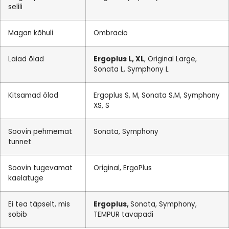
selili
Magan kõhuli
Ombracio
Laiad õlad
Ergoplus L, XL
, Original Large,
Sonata L, Symphony L
Kitsamad õlad
Ergoplus S, M, Sonata S,M, Symphony
XS, S
Soovin pehmemat
Sonata, Symphony
tunnet
Soovin tugevamat
Original, ErgoPlus
kaelatuge
Ei tea täpselt, mis
Ergoplus,
Sonata, Symphony,
sobib
TEMPUR tavapadi