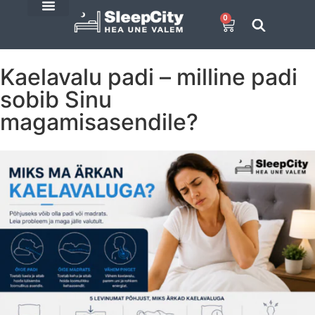
0
SleepCity blogi
E-Pood
Kaelavalu padi – milline padi
sobib Sinu
magamisasendile?