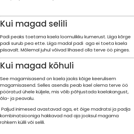
Kui magad selili
Padi peaks toetama kaela loomulikku kumerust. Liiga kõrge
padi surub pea ette. Liiga madal padi aga ei toeta kaela
piisavalt. Mõlemal juhul võivad lihased olla terve öö pinges.
Kui magad kõhuli
See magamisasend on kaela jaoks kõige keerulisem
magamisasend. Selles asendis peab kael olema terve öö
pööratud ühele küljele, mis võib põhjustada kaelakangust,
õla- ja peavalu.
Paljud inimesed avastavad aga, et õige madratsi ja padja
kombinatsiooniga hakkavad nad aja jooksul magama
rohkem külili või selili.