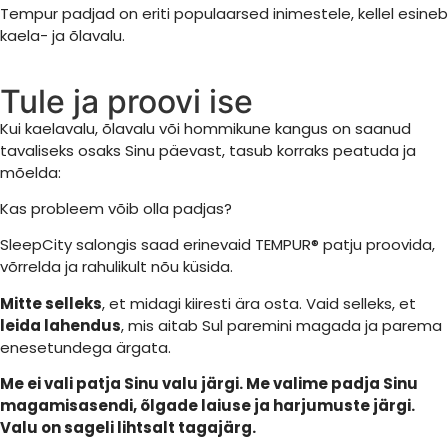
Tempur padjad on eriti populaarsed inimestele, kellel esineb
kaela- ja õlavalu.
Tule ja proovi ise
Kui kaelavalu, õlavalu või hommikune kangus on saanud
tavaliseks osaks Sinu päevast, tasub korraks peatuda ja
mõelda:
Kas probleem võib olla padjas?
SleepCity salongis saad erinevaid TEMPUR® patju proovida,
võrrelda ja rahulikult nõu küsida.
Mitte selleks
, et midagi kiiresti ära osta. Vaid selleks, et
leida lahendus
, mis aitab Sul paremini magada ja parema
enesetundega ärgata.
Me ei vali patja Sinu valu järgi. Me valime padja Sinu
magamisasendi, õlgade laiuse ja harjumuste järgi.
Valu on sageli lihtsalt tagajärg.