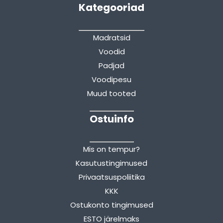
Kategooriad
Madratsid
Voodid
Padjad
Voodipesu
Muud tooted
Ostuinfo
Mis on tempur?
Kasutustingimused
Privaatsuspoliitika
KKK
Ostukonto tingimused
ESTO järelmaks