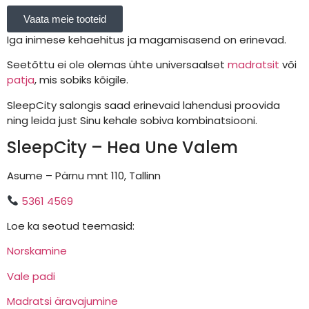
Vaata meie tooteid
Iga inimese kehaehitus ja magamisasend on erinevad.
Seetõttu ei ole olemas ühte universaalset
madratsit
või
patja
, mis sobiks kõigile.
SleepCity salongis saad erinevaid lahendusi proovida
ning leida just Sinu kehale sobiva kombinatsiooni.
SleepCity – Hea Une Valem
Asume – Pärnu mnt 110, Tallinn
5361 4569
Loe ka seotud teemasid:
Norskamine
Vale padi
Madratsi äravajumine