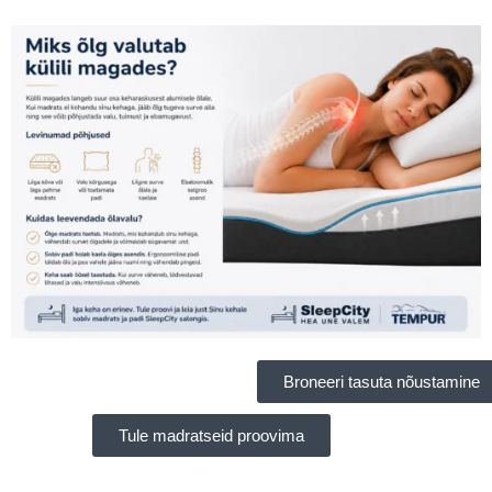
Broneeri tasuta nõustamine
Tule madratseid proovima