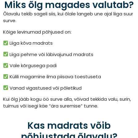
Miks õlg magades valutab?
Õlavalu tekib sageli siis, kui õlale langeb une ajal liiga suur
surve.
Kõige levinumad põhjused on:
Liiga kõva madrats
Liiga pehme või läbivajunud madrats
Vale kõrgusega padi
Külili magamine ilma piisava toestuseta
Vanad vigastused või põletikud
Kui õlg jääb kogu öö surve alla, võivad tekkida valu, surin,
tuimus või isegi käe “ära suremise” tunne.
Kas madrats võib
põhjustada õlavalu?