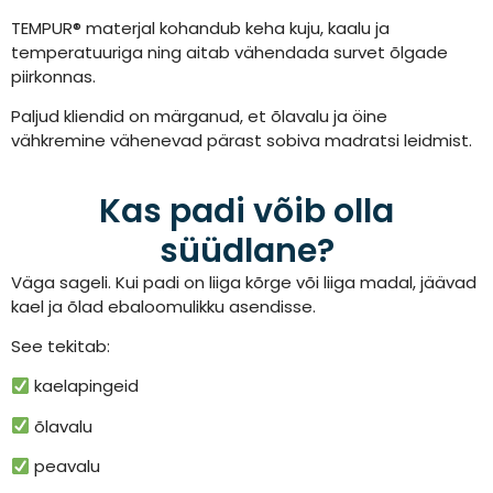
TEMPUR® materjal kohandub keha kuju, kaalu ja
temperatuuriga ning aitab vähendada survet õlgade
piirkonnas.
Paljud kliendid on märganud, et õlavalu ja öine
vähkremine vähenevad pärast sobiva madratsi leidmist.
Kas padi võib olla
süüdlane?
Väga sageli. Kui padi on liiga kõrge või liiga madal, jäävad
kael ja õlad ebaloomulikku asendisse.
See tekitab:
kaelapingeid
õlavalu
peavalu