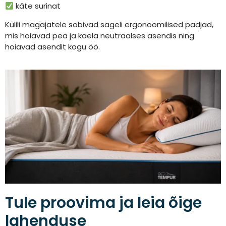
käte surinat
Külili magajatele sobivad sageli ergonoomilised padjad,
mis hoiavad pea ja kaela neutraalses asendis ning
hoiavad asendit kogu öö.
Tule proovima ja leia õige
lahenduse