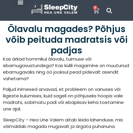
0
SleepCity blogi
E-Pood
Õlavalu magades? Põhjus
võib peituda madratsis või
padjas
Kas ärkad hommikul õlavalu, tuimuse või
ebamugavustundega? Kas külili magamine on muutunud
ebamugavaks ning öö jooksul pead pidevalt asendit
vahetama?
Paljud inimesed arvavad, et probleem on vanuses või
liigeste kulumises, kuid sageli on põhjuseks hoopis vale
madrats, sobimatu padi või ebapiisav keha toetamine
une ajal.
SleepCity – Hea Une Valem aitab leida lahenduse, mis
võimaldab magada mugavalt ja ärgata puhanuna.