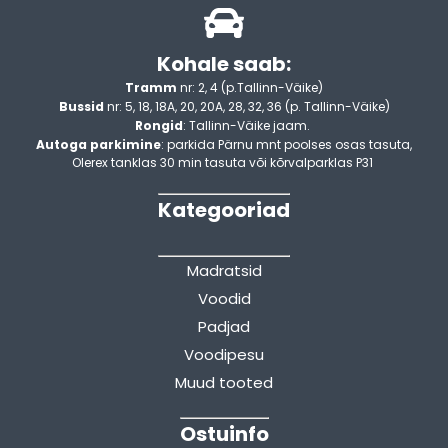
Kohale saab:
Tramm
nr: 2, 4 (p.Tallinn-Väike)
Bussid
nr: 5, 18, 18A, 20, 20A, 28, 32, 36 (p. Tallinn-Väike)
Rongid
: Tallinn-Väike jaam.
Autoga parkimine
: parkida Pärnu mnt poolses osas tasuta,
Olerex tanklas 30 min tasuta või kõrvalparklas P31
Kategooriad
Madratsid
Voodid
Padjad
Voodipesu
Muud tooted
Ostuinfo