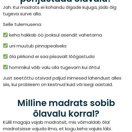
Jah. Kui madrats ei kohandu õlgade kujuga, jääb õlg
tugeva surve alla.
Selle tulemusena:
keha hakkab öö jooksul asendit vahetama
uni muutub pinnapealseks
õla piirkond ei saa piisavalt lõõgastuda
hommikul võib valu olla tugevam kui õhtul
Just seetõttu otsivad paljud inimesed lahendust alles
siis, kui probleem on kestnud kuid või isegi aastaid.
Milline madrats sobib
õlavalu korral?
Külili magaja vajab madratsit, mis võimaldab õlal
madratsisse vajuda ilma, et kogu keha vajuks läbi.