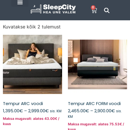
0
SleepCity blogi
E-Pood
Kuvatakse kõik 2 tulemust
Tempur ARC voodi
Tempur ARC FORM voodi
1,395.00
€
–
2,999.00
€
2,465.00
€
–
2,900.00
€
sis. KM
sis.
KM
Maksa mugavalt: alates
43.00
€
/
kuus
Maksa mugavalt: alates
75.53
€
/
kuus