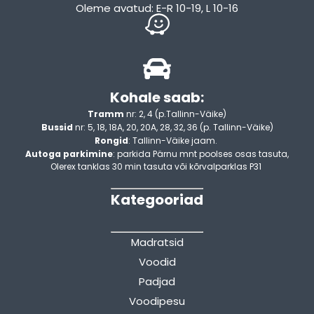
Oleme avatud: E-R 10-19, L 10-16
Kohale saab:
Tramm
nr: 2, 4 (p.Tallinn-Väike)
Bussid
nr: 5, 18, 18A, 20, 20A, 28, 32, 36 (p. Tallinn-Väike)
Rongid
: Tallinn-Väike jaam.
Autoga parkimine
: parkida Pärnu mnt poolses osas tasuta,
Olerex tanklas 30 min tasuta või kõrvalparklas P31
Kategooriad
Madratsid
Voodid
Padjad
Voodipesu