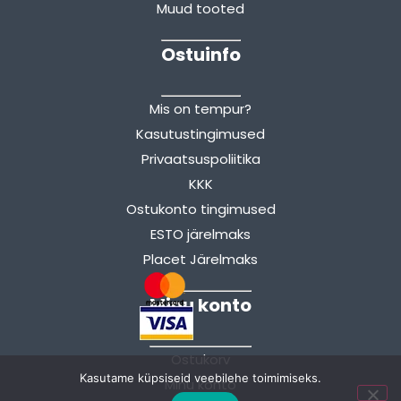
Muud tooted
Ostuinfo
Mis on tempur?
Kasutustingimused
Privaatsuspoliitika
KKK
Ostukonto tingimused
ESTO järelmaks
Placet Järelmaks
Minu konto
Ostukorv
Kasutame küpsiseid veebilehe toimimiseks.
Minu konto