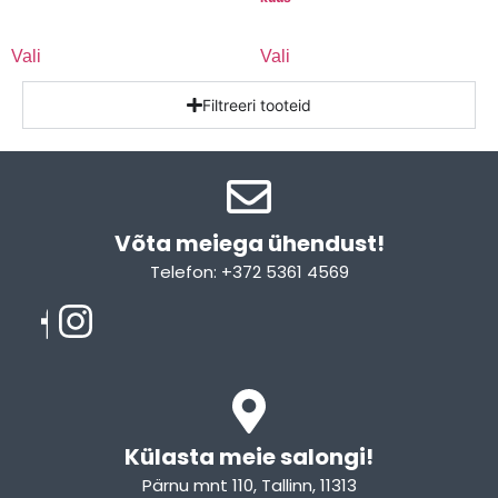
Vali
Vali
Filtreeri tooteid
Võta meiega ühendust!​
Telefon: +372 5361 4569
Email: info@sleepcity.ee
Külasta meie salongi!
Pärnu mnt 110, Tallinn, 11313