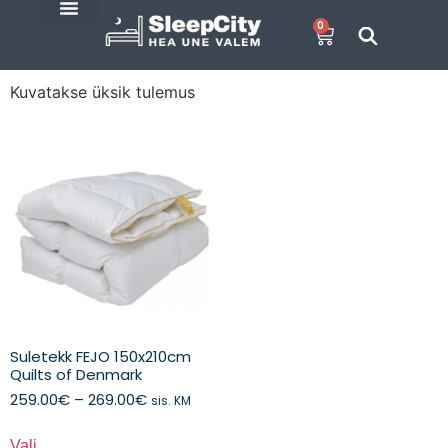
0
SleepCity blogi
E-Pood
Kuvatakse üksik tulemus
Suletekk FEJO 150x210cm
Quilts of Denmark
259.00
€
–
269.00
€
sis. KM
Vali