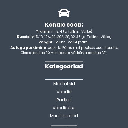
Kohale saab:
Tramm
nr: 2, 4 (p.Tallinn-Väike)
Bussid
nr: 5, 18, 18A, 20, 20A, 28, 32, 36 (p. Tallinn-Väike)
Rongid
: Tallinn-Väike jaam.
Autoga parkimine
: parkida Pärnu mnt poolses osas tasuta,
Olerex tanklas 30 min tasuta või kõrvalparklas P31
Kategooriad
Madratsid
Voodid
Padjad
Voodipesu
Muud tooted