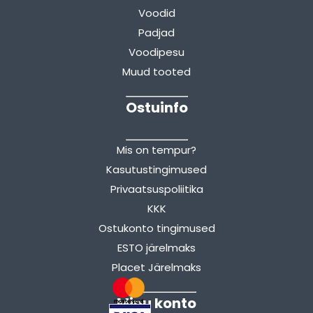
Voodid
Padjad
Voodipesu
Muud tooted
Ostuinfo
Mis on tempur?
Kasutustingimused
Privaatsuspoliitika
KKK
Ostukonto tingimused
ESTO järelmaks
Placet Järelmaks
Minu konto