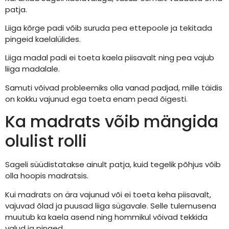
patja.
Liiga kõrge padi võib suruda pea ettepoole ja tekitada
pingeid kaelalülides.
Liiga madal padi ei toeta kaela piisavalt ning pea vajub
liiga madalale.
Samuti võivad probleemiks olla vanad padjad, mille täidis
on kokku vajunud ega toeta enam pead õigesti.
Ka madrats võib mängida
olulist rolli
Sageli süüdistatakse ainult patja, kuid tegelik põhjus võib
olla hoopis madratsis.
Kui madrats on ära vajunud või ei toeta keha piisavalt,
vajuvad õlad ja puusad liiga sügavale. Selle tulemusena
muutub ka kaela asend ning hommikul võivad tekkida
valud ja pinged.