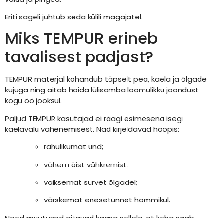
Eriti sageli juhtub seda külili magajatel.
Miks TEMPUR erineb
tavalisest padjast?
TEMPUR materjal kohandub täpselt pea, kaela ja õlgade
kujuga ning aitab hoida lülisamba loomulikku joondust
kogu öö jooksul.
Paljud TEMPUR kasutajad ei räägi esimesena isegi
kaelavalu vähenemisest. Nad kirjeldavad hoopis:
rahulikumat und;
vähem öist vähkremist;
väiksemat survet õlgadel;
värskemat enesetunnet hommikul.
Need muutused aitavad kaasa sellele, et keha saab