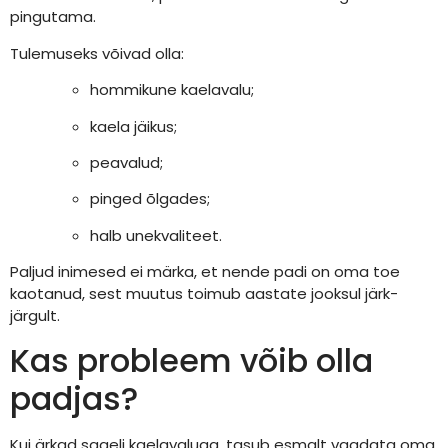
pingutama.
Tulemuseks võivad olla:
hommikune kaelavalu;
kaela jäikus;
peavalud;
pinged õlgades;
halb unekvaliteet.
Paljud inimesed ei märka, et nende padi on oma toe
kaotanud, sest muutus toimub aastate jooksul järk-
järgult.
Kas probleem võib olla
padjas?
Kui ärkad sageli kaelavaluga, tasub esmalt vaadata oma