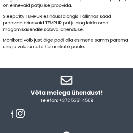
on erinevaid patju ise proovida.
SleepCity TEMPUR esindussalongis Tallinnas saad
proovida erinevaid TEMPUR patju ning leida oma
magamisasendile sobiva lahenduse.
Mõnikord võib just õige padi olla esimene samm parema
une ja valutumate hommikute poole.
Võta meiega ühendust!​
Telefon: +372 5361 4569
Email: info@sleepcity.ee