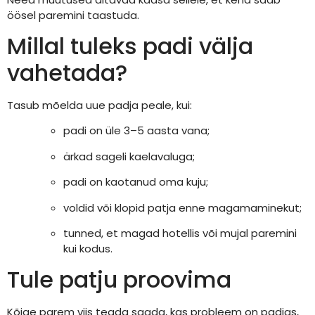
öösel paremini taastuda.
Millal tuleks padi välja
vahetada?
Tasub mõelda uue padja peale, kui:
padi on üle 3–5 aasta vana;
ärkad sageli kaelavaluga;
padi on kaotanud oma kuju;
voldid või klopid patja enne magamaminekut;
tunned, et magad hotellis või mujal paremini
kui kodus.
Tule patju proovima
Kõige parem viis teada saada, kas probleem on padjas,