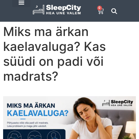
0
SleepCity blogi
E-Pood
Miks ma ärkan
kaelavaluga? Kas
süüdi on padi või
madrats?