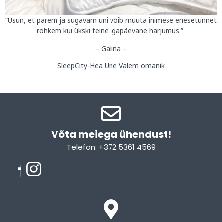
“Usun, et parem ja sügavam uni võib muuta inimese enesetunnet
rohkem kui ükski teine igapäevane harjumus.”
– Galina –
SleepCity-Hea Une Valem omanik
Võta meiega ühendust!​
Telefon: +372 5361 4569
Email: info@sleepcity.ee