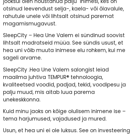
jooksul olen nõustanud palju inimesi, kes on
otsinud leevendust selja-, kaela- või õlavalule,
rahutule unele või lihtsalt otsinud paremat
magamismugavust.
SleepCity – Hea Une Valem ei sündinud soovist
lihtsalt madratseid müüa. See sündis usust, et
hea uni võib muuta inimese elu rohkem, kui me
sageli arvame.
SleepCity .Hea Une Valem salongist leiad
maailma juhtiva TEMPUR® tehnoloogia,
kvaliteetsed voodid, padjad, tekid, voodipesu ja
palju muud, mis aitab luua parema
unekeskkonna.
Kuid minu jaoks on kõige olulisem inimene ise –
tema harjumused, vajadused ja mured.
Usun, et hea uni ei ole luksus. See on investeering