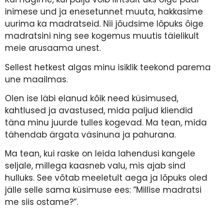
inimese und ja enesetunnet muuta, hakkasime
uurima ka madratseid. Nii jõudsime lõpuks õige
madratsini ning see kogemus muutis täielikult
meie arusaama unest.
Sellest hetkest algas minu isiklik teekond parema
une maailmas.
Olen ise läbi elanud kõik need küsimused,
kahtlused ja avastused, mida paljud kliendid
täna minu juurde tulles kogevad. Ma tean, mida
tähendab ärgata väsinuna ja pahurana.
Ma tean, kui raske on leida lahendusi kangele
seljale, millega kaasneb valu, mis ajab sind
hulluks. See võtab meeletult aega ja lõpuks oled
jälle selle sama küsimuse ees: ”Millise madratsi
me siis ostame?”.