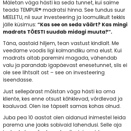
Mäletan väga hästi ka seda tunnet, kui saime
teada TEMPUR® madratsi hinna. See tundus suur
MEELETU, nii suur investeering ja loomulikult tekkis
jälle küsimus:
”Kas see on seda väärt? Kas mingi
madrats TÕESTI suudab midagi muuta?”.
Täna, aastaid hiljem, tean vastust kindlalt. Me
veedame voodis ligi kolmandiku oma elust. Kui
madrats aitab paremini magada, vähendab
valu ja parandab igapäevast enesetunnet, siis ei
ole see lihtsalt ost – see on investeering
iseendasse.
Just sellepärast mõistan väga hästi ka oma
kliente, kes enne otsust kõhklevad, võrdlevad ja
kaaluvad. Olen ise täpselt samas kohas olnud.
Juba pea 10 aastat olen aidanud inimestel leida
parema une jaoks sobivaid lahendusi. Selle aja