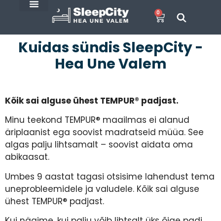
0
SleepCity blogi
E-Pood
Kuidas sündis SleepCity -
Hea Une Valem
Kõik sai alguse ühest TEMPUR® padjast.
Minu teekond TEMPUR® maailmas ei alanud
äriplaanist ega soovist madratseid müüa. See
algas palju lihtsamalt – soovist aidata oma
abikaasat.
Umbes 9 aastat tagasi otsisime lahendust tema
uneprobleemidele ja valudele. Kõik sai alguse
ühest TEMPUR® padjast.
Kui nägime, kui palju võib lihtsalt üks õige padi