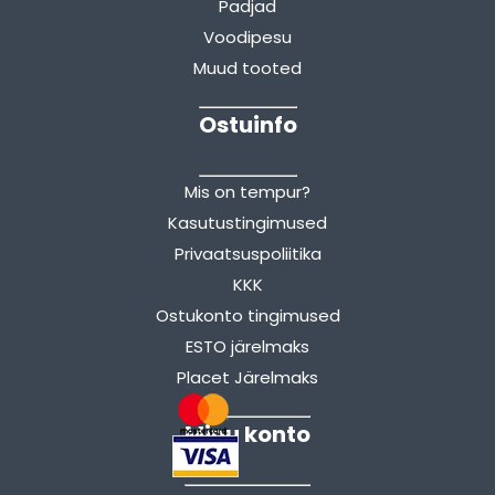
Padjad
Voodipesu
Muud tooted
Ostuinfo
Mis on tempur?
Kasutustingimused
Privaatsuspoliitika
KKK
Ostukonto tingimused
ESTO järelmaks
Placet Järelmaks
Minu konto