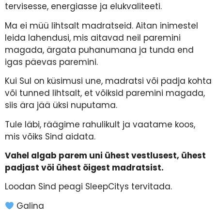
tervisesse, energiasse ja elukvaliteeti.
Ma ei müü lihtsalt madratseid. Aitan inimestel
leida lahendusi, mis aitavad neil paremini
magada, ärgata puhanumana ja tunda end
igas päevas paremini.
Kui Sul on küsimusi une, madratsi või padja kohta
või tunned lihtsalt, et võiksid paremini magada,
siis ära jää üksi nuputama.
Tule läbi, räägime rahulikult ja vaatame koos,
mis võiks Sind aidata.
Vahel algab parem uni ühest vestlusest, ühest
padjast või ühest õigest madratsist.
Loodan Sind peagi SleepCitys tervitada.
Galina