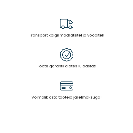
Vaata
Transport kõigil madratsitel ja vooditel!
Toote garantii alates 10 aastat!
Võimalik osta tooteid järelmaksuga!