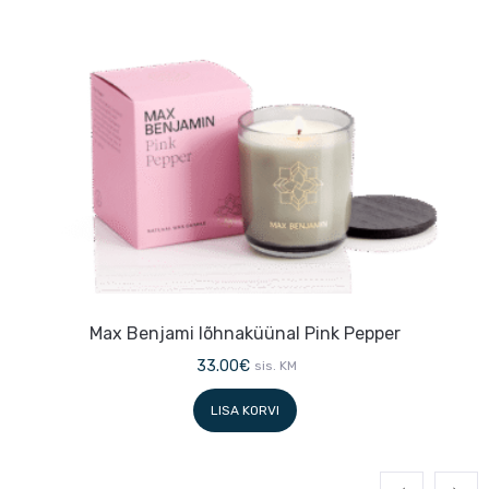
ax Benjami lõhnaküünal Pink Pepper
M
33.00
€
sis. KM
LISA KORVI