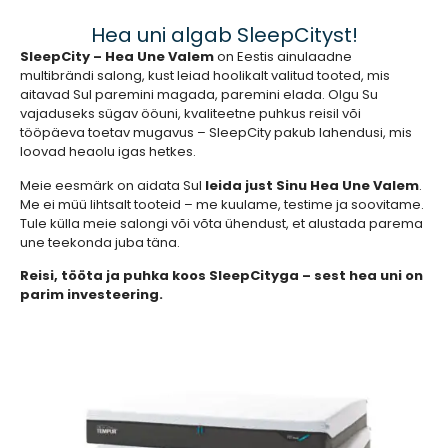
Hea uni algab SleepCityst!
SleepCity – Hea Une Valem
on Eestis ainulaadne
multibrändi salong, kust leiad hoolikalt valitud tooted, mis
aitavad Sul paremini magada, paremini elada. Olgu Su
vajaduseks sügav ööuni, kvaliteetne puhkus reisil või
tööpäeva toetav mugavus – SleepCity pakub lahendusi, mis
loovad heaolu igas hetkes.
Meie eesmärk on aidata Sul
leida just Sinu Hea Une Valem
.
Me ei müü lihtsalt tooteid – me kuulame, testime ja soovitame.
Tule külla meie salongi või võta ühendust, et alustada parema
une teekonda juba täna.
Reisi, tööta ja puhka koos SleepCityga – sest hea uni on
parim investeering.