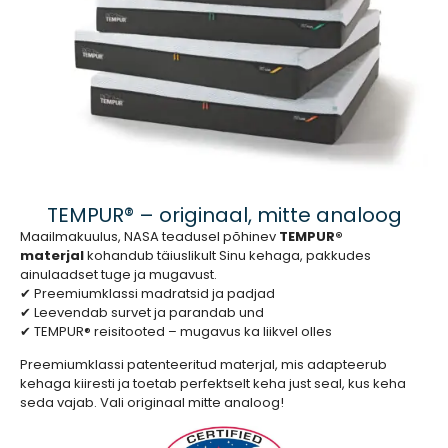
TEMPUR® – originaal, mitte analoog
Maailmakuulus, NASA teadusel põhinev
TEMPUR®
materjal
kohandub täiuslikult Sinu kehaga, pakkudes
ainulaadset tuge ja mugavust.
✔ Preemiumklassi madratsid ja padjad
✔ Leevendab survet ja parandab und
✔ TEMPUR® reisitooted – mugavus ka liikvel olles
Preemiumklassi patenteeritud materjal, mis adapteerub
kehaga kiiresti ja toetab perfektselt keha just seal, kus keha
seda vajab. Vali originaal mitte analoog!