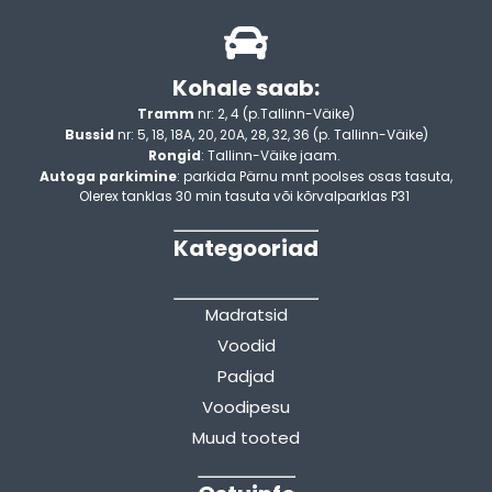
Kohale saab:
Tramm
nr: 2, 4 (p.Tallinn-Väike)
Bussid
nr: 5, 18, 18A, 20, 20A, 28, 32, 36 (p. Tallinn-Väike)
Rongid
: Tallinn-Väike jaam.
Autoga parkimine
: parkida Pärnu mnt poolses osas tasuta,
Olerex tanklas 30 min tasuta või kõrvalparklas P31
Kategooriad
Madratsid
Voodid
Padjad
Voodipesu
Muud tooted