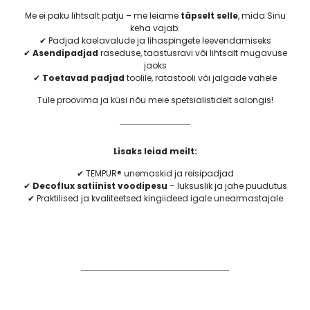
Me ei paku lihtsalt patju – me leiame
täpselt selle
, mida Sinu
keha vajab:
✔ Padjad kaelavalude ja lihaspingete leevendamiseks
✔
Asendipadjad
raseduse, taastusravi või lihtsalt mugavuse
jaoks
✔
Toetavad padjad
toolile, ratastooli või jalgade vahele
Tule proovima ja küsi nõu meie spetsialistidelt salongis!
Lisaks leiad meilt:
✔ TEMPUR® unemaskid ja reisipadjad
✔
Decoflux satiinist voodipesu
– luksuslik ja jahe puudutus
✔ Praktilised ja kvaliteetsed kingiideed igale unearmastajale