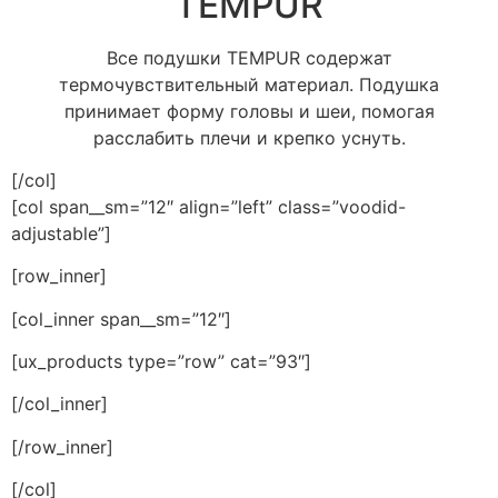
TEMPUR
Все подушки TEMPUR содержат
термочувствительный материал. Подушка
принимает форму головы и шеи, помогая
расслабить плечи и крепко уснуть.
[/col]
[col span__sm=”12″ align=”left” class=”voodid-
adjustable”]
[row_inner]
[col_inner span__sm=”12″]
[ux_products type=”row” cat=”93″]
[/col_inner]
[/row_inner]
[/col]