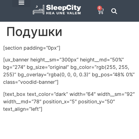
0
SleepCity blogi
E-Pood
Подушки
[section padding=”0px”]
[ux_banner height__sm=”300px” height__md=”50%”
bg=”274″ bg_size=”original” bg_color=”rgb(255, 255,
255)” bg_overlay=”rgba(0, 0, 0, 0.3)” bg_pos=”48% 0%”
class=”voodid-banner”]
[text_box text_color=”dark” width=”64″ width__sm=”92″
width__md=”78″ position_x=”5″ position_y=”50″
text_align=”left”]
SleepCity-