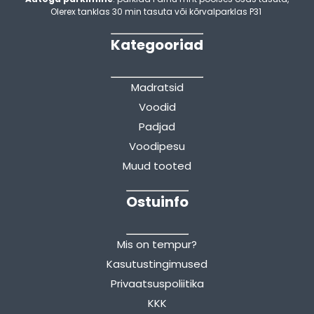
Olerex tanklas 30 min tasuta või kõrvalparklas P31
Kategooriad
Madratsid
Voodid
Padjad
Voodipesu
Muud tooted
Ostuinfo
Mis on tempur?
Kasutustingimused
Privaatsuspoliitika
KKK