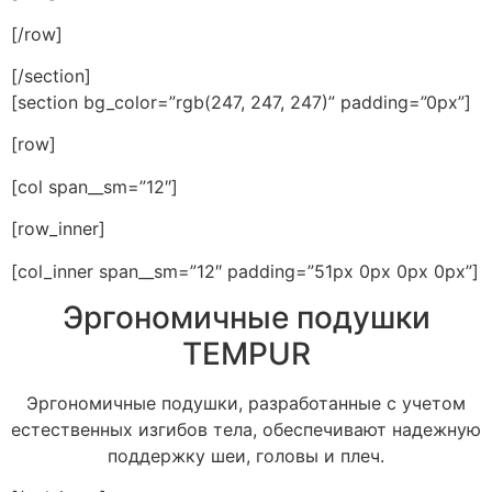
[/row]
[/section]
[section bg_color=”rgb(247, 247, 247)” padding=”0px”]
[row]
[col span__sm=”12″]
[row_inner]
[col_inner span__sm=”12″ padding=”51px 0px 0px 0px”]
Эргономичные подушки
TEMPUR
Эргономичные подушки, разработанные с учетом
естественных изгибов тела, обеспечивают надежную
поддержку шеи, головы и плеч.