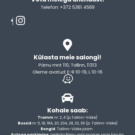
Telefon: +372 5361 4569
Email: info@sleepcity.ee
Külasta meie salongi!
Pärnu mnt 110, Tallinn, 11313
Oleme avatud: E-R 10-19, L 10-16
Kohale saab:
Tramm
nr: 2, 4 (p.Tallinn-Väike)
Bussid
nr: 5, 18, 18A, 20, 20A, 28, 32, 36 (p. Tallinn-Väike)
Rongid
: Tallinn-Väike jaam.
Autoga parkimine
: parkida Pärnu mnt poolses osas tasuta,