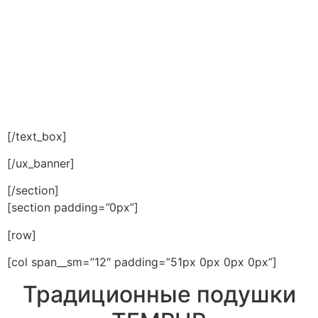
поддерживаете свое тело!
Правильно подобранная подушка обеспечит
правильную осанку на протяжении всего отдыха.
До 30.09.2023 на все подушки скидка -15% к
открытию нового магазина!
[/text_box]
[/ux_banner]
[/section]
[section padding=”0px”]
[row]
[col span__sm=”12″ padding=”51px 0px 0px 0px”]
Традиционные подушки