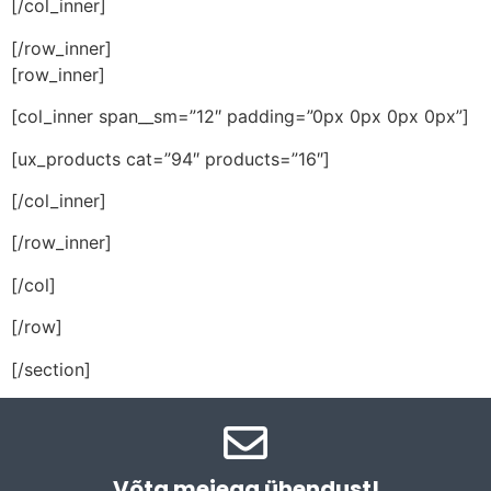
[/col_inner]
[/row_inner]
[row_inner]
[col_inner span__sm=”12″ padding=”0px 0px 0px 0px”]
[ux_products cat=”94″ products=”16″]
[/col_inner]
[/row_inner]
[/col]
[/row]
[/section]
Võta meiega ühendust!​