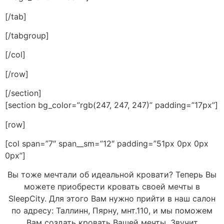
[/tab]
[/tabgroup]
[/col]
[/row]
[/section]
[section bg_color=”rgb(247, 247, 247)” padding=”17px”]
[row]
[col span=”7″ span__sm=”12″ padding=”51px 0px 0px
0px”]
Вы тоже мечтали об идеальной кровати? Теперь Вы
можете приобрести кровать своей мечты в
SleepCity. Для этого Вам нужно прийти в наш салон
по адресу: Таллинн, Пярну, мнт.110, и мы поможем
Вам создать кровать Вашей мечты. Звучит