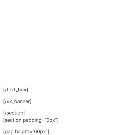
кроватей
Не только матрас, но и кровать – важное место
для отдыха. Здесь представлены коллекции
кроватей, на которые обязательно стоит обратить
внимание.
[/text_box]
[/ux_banner]
[/section]
[section padding=”0px”]
[gap height=”60px”]