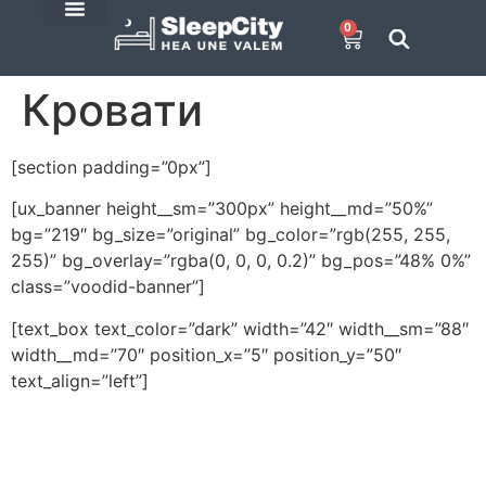
0
SleepCity blogi
E-Pood
Кровати
[section padding=”0px”]
[ux_banner height__sm=”300px” height__md=”50%”
bg=”219″ bg_size=”original” bg_color=”rgb(255, 255,
255)” bg_overlay=”rgba(0, 0, 0, 0.2)” bg_pos=”48% 0%”
class=”voodid-banner”]
[text_box text_color=”dark” width=”42″ width__sm=”88″
width__md=”70″ position_x=”5″ position_y=”50″
text_align=”left”]
Выбор