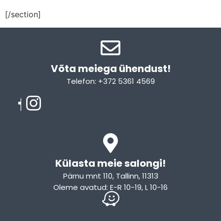
[/section]
Võta meiega ühendust!​
Telefon: +372 5361 4569
Email: info@sleepcity.ee
Külasta meie salongi!
Pärnu mnt 110, Tallinn, 11313
Oleme avatud: E-R 10-19, L 10-16