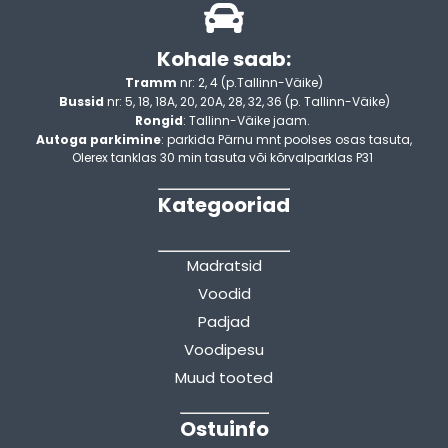
Kohale saab:
Tramm
nr: 2, 4 (p.Tallinn-Väike)
Bussid
nr: 5, 18, 18A, 20, 20A, 28, 32, 36 (p. Tallinn-Väike)
Rongid
: Tallinn-Väike jaam.
Autoga parkimine
: parkida Pärnu mnt poolses osas tasuta,
Olerex tanklas 30 min tasuta või kõrvalparklas P31
Kategooriad
Madratsid
Voodid
Padjad
Voodipesu
Muud tooted
Ostuinfo