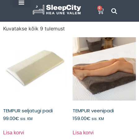
0
SleepCity blogi
E-Pood
Kuvatakse kõik 9 tulemust
TEMPUR seljatugi padi
TEMPUR veenipadi
99.00
€
159.00
€
sis. KM
sis. KM
Lisa korvi
Lisa korvi