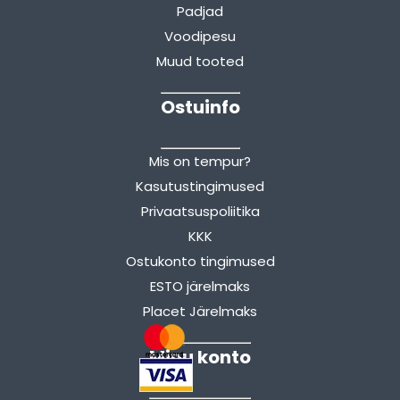
Padjad
Voodipesu
Muud tooted
Ostuinfo
Mis on tempur?
Kasutustingimused
Privaatsuspoliitika
KKK
Ostukonto tingimused
ESTO järelmaks
Placet Järelmaks
Minu konto